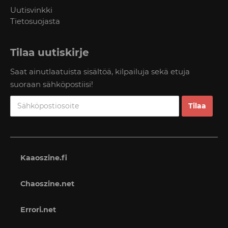
Uutisvinkki
Tietosuojasta
Tilaa uutiskirje
Saat ainutlaatuista sisältöä, kilpailuja sekä etuja
suoraan sähköpostiisi!
Kaaoszine.fi
Chaoszine.net
Errori.net