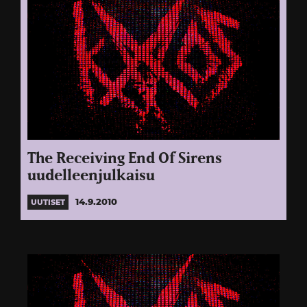
The Receiving End Of Sirens
uudelleenjulkaisu
14.9.2010
UUTISET