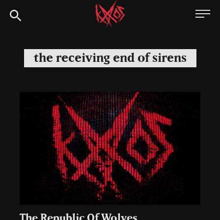
Siirry
Kaaoszine
suoraan
sisältöön
the receiving end of sirens
The Republic Of Wolves