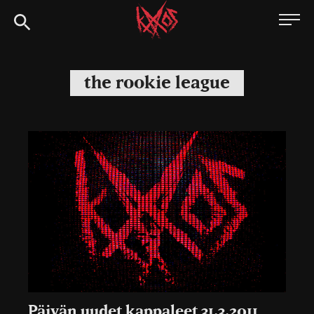
Siirry
Kaaoszine
suoraan
sisältöön
the rookie league
Päivän uudet kappaleet 31.3.2011