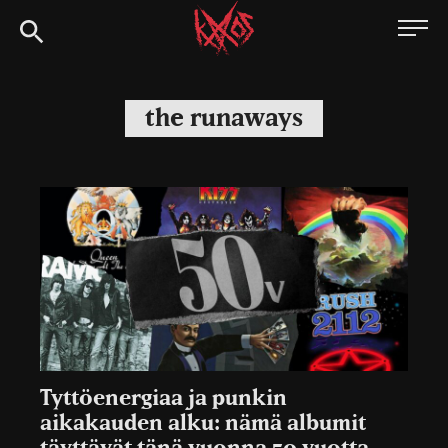
Siirry
Kaaoszine
suoraan
sisältöön
the runaways
Tyttöenergiaa ja punkin
aikakauden alku: nämä albumit