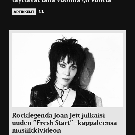
täyttävät tänä vuonna 50 vuotta
1.1.
ARTIKKELIT
Rocklegenda Joan Jett julkaisi
uuden ”Fresh Start” -kappaleensa
musiikkivideon