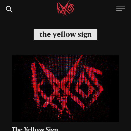
Siirry
Kaaoszine
suoraan
sisältöön
the yellow sign
The Yellow Sign