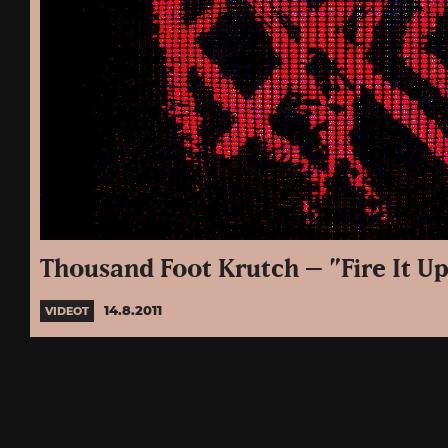
Thousand Foot Krutch – ”Fire It Up
14.8.2011
VIDEOT