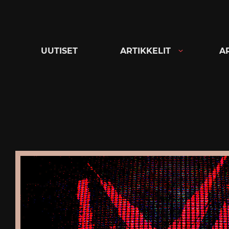
Siirry
suoraan
sisältöön
UUTISET
ARTIKKELIT
A