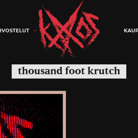
Kaaoszine
RVOSTELUT
KAU
thousand foot krutch