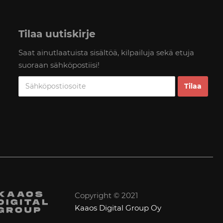
Tilaa uutiskirje
Saat ainutlaatuista sisältöä, kilpailuja sekä etuja
suoraan sähköpostiisi!
Copyright © 2021
Kaaos Digital Group Oy