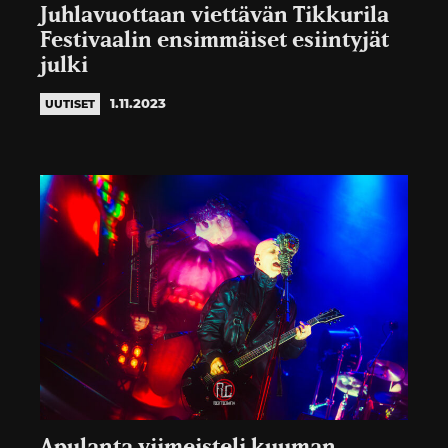
Juhlavuottaan viettävän Tikkurila
Festivaalin ensimmäiset esiintyjät
julki
1.11.2023
UUTISET
Apulanta viimeisteli kuuman