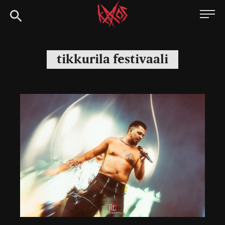
Siirry
Kaaoszine
suoraan
sisältöön
tikkurila festivaali