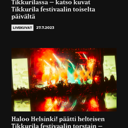
Tikkurilassa – katso kuvat
Tikkurila festivaalin toiselta
päivältä
27.7.2023
LIVEKUVAT
Haloo Helsinki! päätti helteisen
Tikkurila festivaalin torstain –