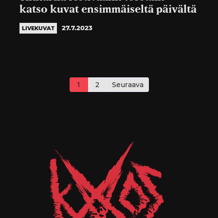
katso kuvat ensimmäiseltä päivältä
27.7.2023
LIVEKUVAT
Artikkelien
sivutus
1
2
Seuraava