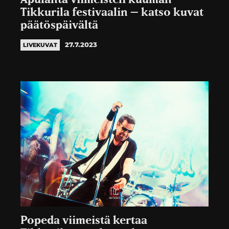
Tikkurila festivaalin – katso kuvat
päätöspäivältä
27.7.2023
LIVEKUVAT
Popeda viimeistä kertaa