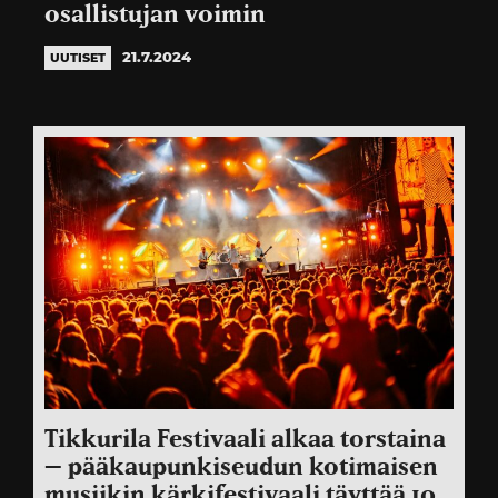
osallistujan voimin
21.7.2024
UUTISET
Tikkurila Festivaali alkaa torstaina
– pääkaupunkiseudun kotimaisen
musiikin kärkifestivaali täyttää 10