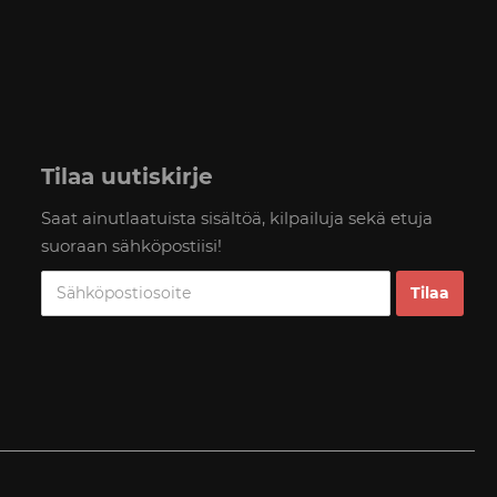
Tilaa uutiskirje
Saat ainutlaatuista sisältöä, kilpailuja sekä etuja
suoraan sähköpostiisi!