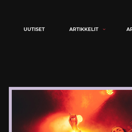
Siirry
suoraan
sisältöön
UUTISET
ARTIKKELIT
A