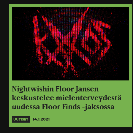
Nightwishin Floor Jansen
keskustelee mielenterveydestä
uudessa Floor Finds -jaksossa
14.1.2021
UUTISET