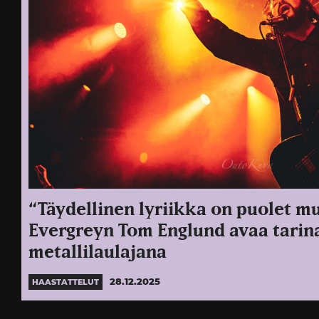
“Täydellinen lyriikka on puolet mu
Evergreyn Tom Englund avaa tarin
metallilaulajana
28.12.2025
HAASTATTELUT