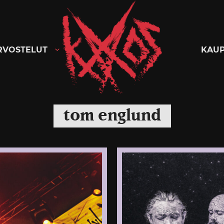
Kaaoszine
RVOSTELUT
KAU
tom englund