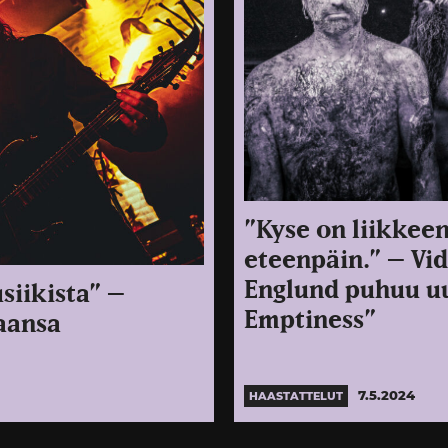
”Kyse on liikkee
eteenpäin.” – Vi
Englund puhuu uu
siikista” –
Emptiness”
aansa
7.5.2024
HAASTATTELUT