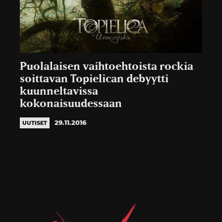
Puolalaisen vaihtoehtoista rockia
soittavan Topielican debyytti
kuunneltavissa
kokonaisuudessaan
29.11.2016
UUTISET