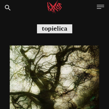
Siirry
Kaaoszine
suoraan
sisältöön
topielica