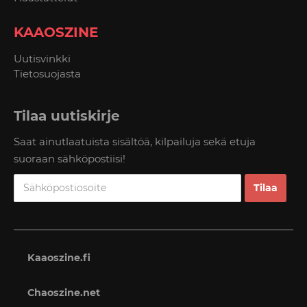
KAAOSZINE
Uutisvinkki
Tietosuojasta
Tilaa uutiskirje
Saat ainutlaatuista sisältöä, kilpailuja sekä etuja
suoraan sähköpostiisi!
Kaaoszine.fi
Chaoszine.net