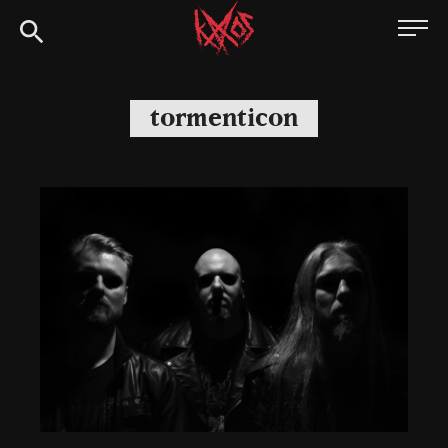
Siirry
Kaaoszine
suoraan
sisältöön
tormenticon