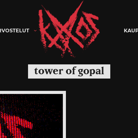
Kaaoszine
RVOSTELUT
KAU
tower of gopal