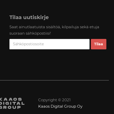
Tilaa uutiskirje
Saat ainutlaatuista sisältöä, kilpailuja sekä etuja
suoraan sähköpostiisi!
Copyright © 2021
Kaaos Digital Group Oy