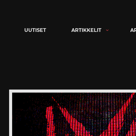
Siirry
suoraan
sisältöön
UUTISET
ARTIKKELIT
A