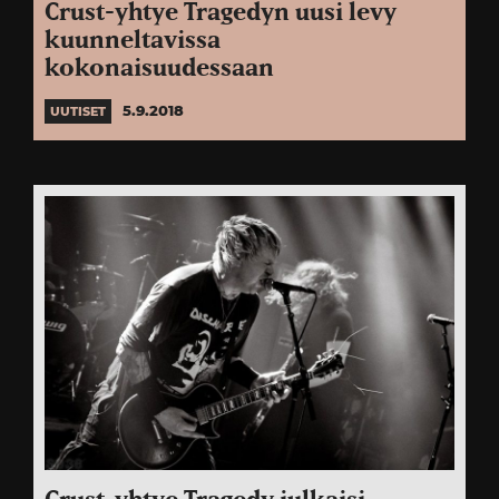
Crust-yhtye Tragedyn uusi levy
kuunneltavissa
kokonaisuudessaan
5.9.2018
UUTISET