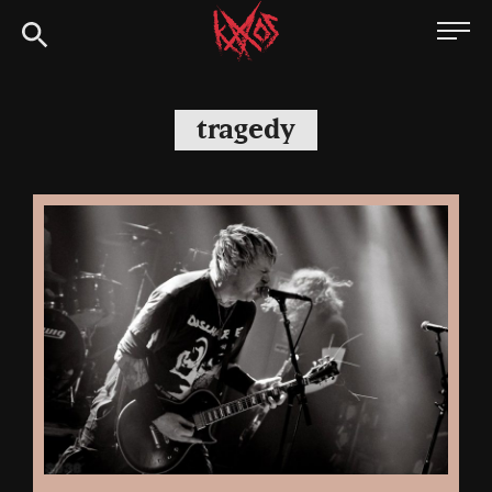
Siirry
Kaaoszine
suoraan
sisältöön
tragedy