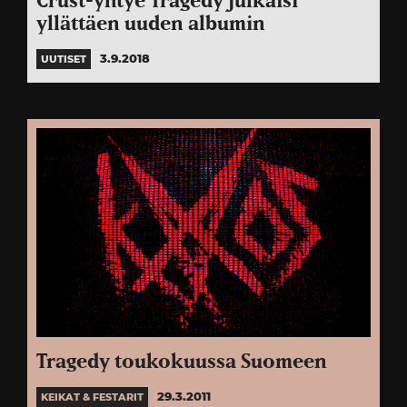
Crust-yhtye Tragedy julkaisi
yllättäen uuden albumin
3.9.2018
UUTISET
Tragedy toukokuussa Suomeen
29.3.2011
KEIKAT & FESTARIT