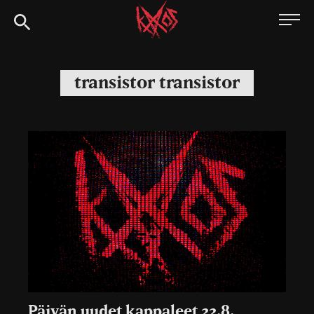
Siirry
Kaaoszine
suoraan
sisältöön
transistor transistor
Päivän uudet kappaleet 22.8.