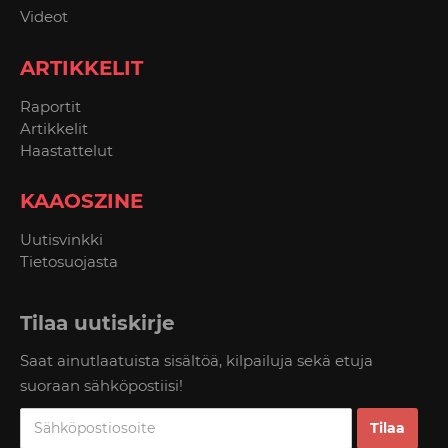
Videot
ARTIKKELIT
Raportit
Artikkelit
Haastattelut
KAAOSZINE
Uutisvinkki
Tietosuojasta
Tilaa uutiskirje
Saat ainutlaatuista sisältöä, kilpailuja sekä etuja
suoraan sähköpostiisi!