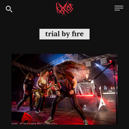
Siirry
Kaaoszine
suoraan
sisältöön
trial by fire