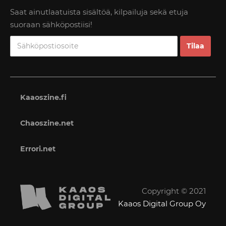
Saat ainutlaatuista sisältöä, kilpailuja sekä etuja
suoraan sähköpostiisi!
Kaaoszine.fi
Chaoszine.net
Errori.net
Copyright © 2021
Kaaos Digital Group Oy