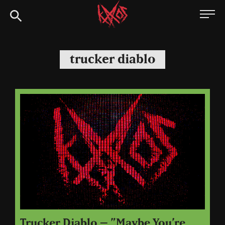
Siirry
Kaaoszine
suoraan
sisältöön
trucker diablo
Trucker Diablo – ”Maybe You’re