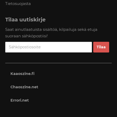
Tietosuojasta
Tilaa uutiskirje
Saat ainutlaatuista sisältöä, kilpailuja sekä etuja
suoraan sähköpostiisi!
Kaaoszine.fi
Chaoszine.net
Errori.net