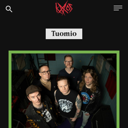
Siirry
Kaaoszine
suoraan
sisältöön
Tuomio