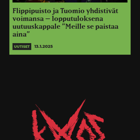
Flippipuisto ja Tuomio yhdistivät
voimansa – lopputuloksena
uutuuskappale ”Meille se paistaa
aina”
13.1.2025
UUTISET