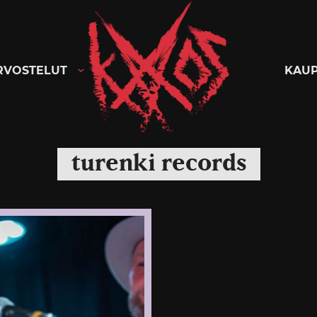
Kaaoszine
RVOSTELUT
KAU
turenki records