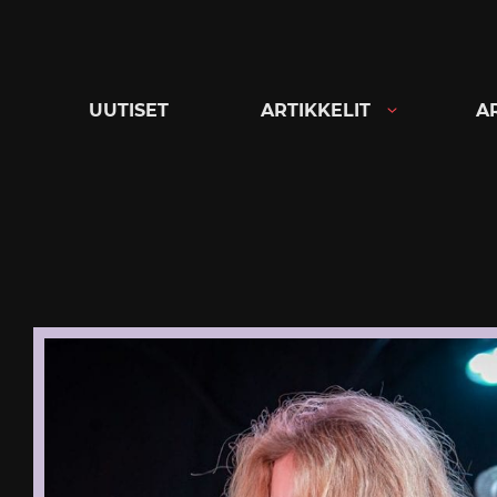
Siirry
suoraan
sisältöön
UUTISET
ARTIKKELIT
A