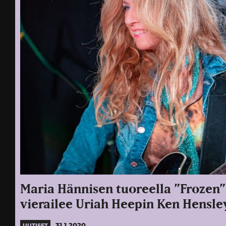
Maria Hännisen tuoreella ”Frozen”-
vierailee Uriah Heepin Ken Hensle
31.1.2020
UUTISET