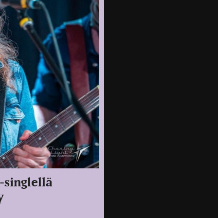
singlellä
y