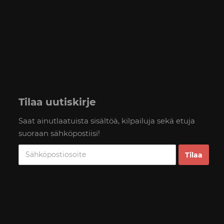
Tilaa uutiskirje
Saat ainutlaatuista sisältöä, kilpailuja sekä etuja
suoraan sähköpostiisi!