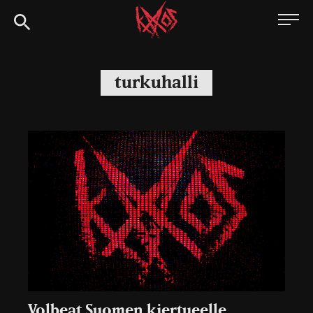
Siirry
Kaaoszine
suoraan
sisältöön
turkuhalli
Volbeat Suomen kiertueelle