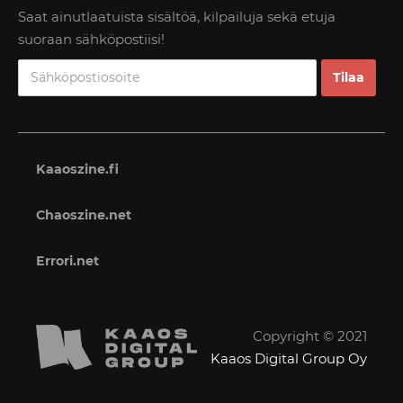
Saat ainutlaatuista sisältöä, kilpailuja sekä etuja
suoraan sähköpostiisi!
Kaaoszine.fi
Chaoszine.net
Errori.net
Copyright © 2021
Kaaos Digital Group Oy