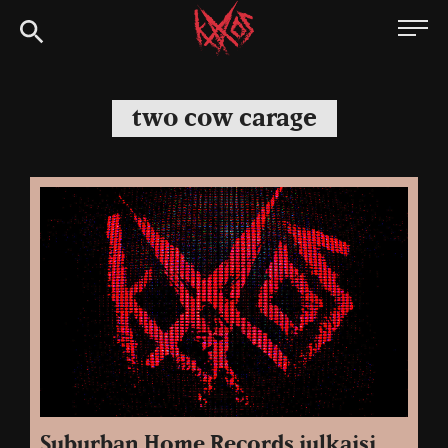
Siirry
Kaaoszine
suoraan
sisältöön
two cow carage
Suburban Home Records julkaisi