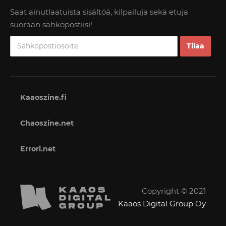
Saat ainutlaatuista sisältöä, kilpailuja sekä etuja
suoraan sähköpostiisi!
Kaaoszine.fi
Chaoszine.net
Errori.net
Copyright © 2021
Kaaos Digital Group Oy