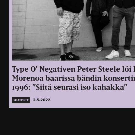
Type O’ Negativen Peter Steele löi
Morenoa baarissa bändin konserti
1996: ”Siitä seurasi iso kahakka”
2.5.2022
UUTISET