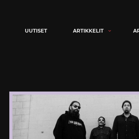
Siirry
suoraan
sisältöön
UUTISET
ARTIKKELIT
A