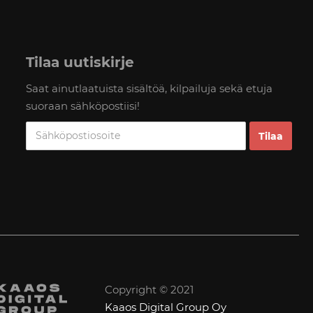
Tilaa uutiskirje
Saat ainutlaatuista sisältöä, kilpailuja sekä etuja
suoraan sähköpostiisi!
Copyright © 2021
Kaaos Digital Group Oy