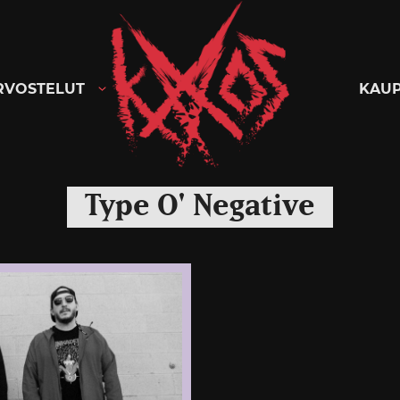
Kaaoszine
RVOSTELUT
KAU
Type O' Negative