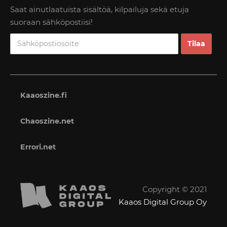
Saat ainutlaatuista sisältöä, kilpailuja sekä etuja
suoraan sähköpostiisi!
Kaaoszine.fi
Chaoszine.net
Errori.net
Copyright © 2021
Kaaos Digital Group Oy