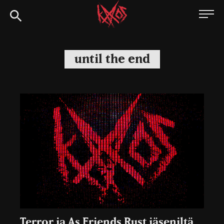
Siirry
Kaaoszine
suoraan
sisältöön
until the end
Terror ja As Friends Rust jäseniltä