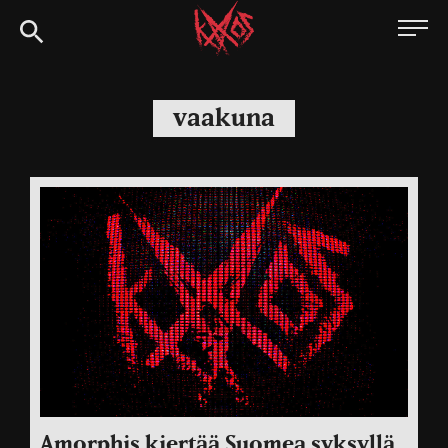
Siirry
Kaaoszine
suoraan
sisältöön
vaakuna
Amorphis kiertää Suomea syksyllä