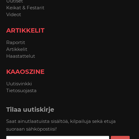
Uutiset
Keikat & Festarit
Videot
ARTIKKELIT
Raportit
Artikkelit
Haastattelut
KAAOSZINE
Uutisvinkki
Tietosuojasta
Tilaa uutiskirje
Saat ainutlaatuista sisältöä, kilpailuja sekä etuja
suoraan sähköpostiisi!