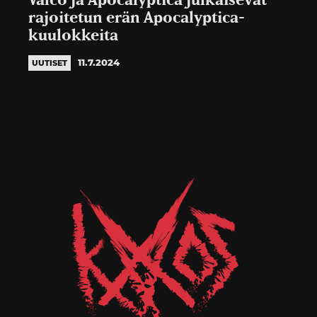
Valco ja Apocalyptica julkaisevat
rajoitetun erän Apocalyptica-
kuulokkeita
11.7.2024
UUTISET