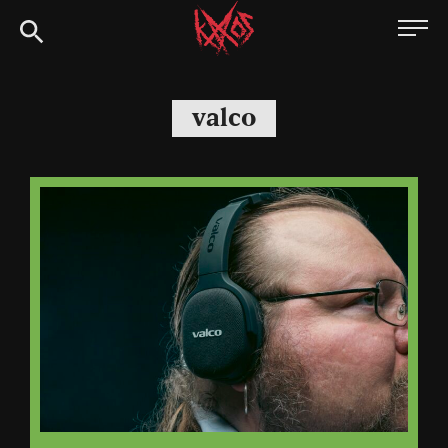
Siirry
Kaaoszine
suoraan
sisältöön
valco