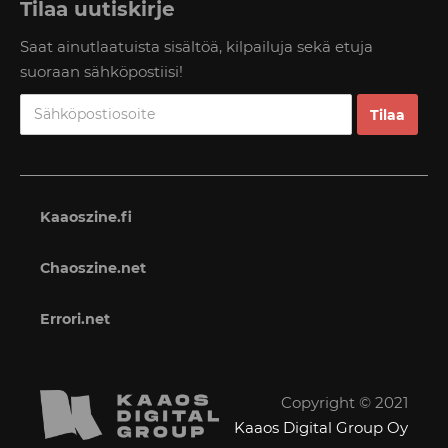
Tilaa uutiskirje
Saat ainutlaatuista sisältöä, kilpailuja sekä etuja
suoraan sähköpostiisi!
Kaaoszine.fi
Chaoszine.net
Errori.net
Copyright © 2021
Kaaos Digital Group Oy