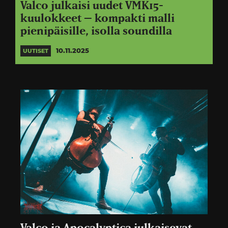
Valco julkaisi uudet VMK15-
kuulokkeet – kompakti malli
pienipäisille, isolla soundilla
10.11.2025
UUTISET