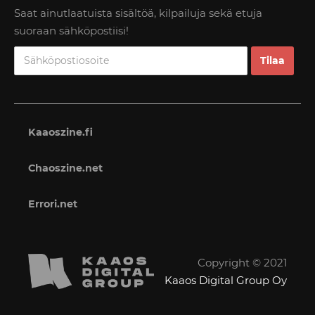
Saat ainutlaatuista sisältöä, kilpailuja sekä etuja
suoraan sähköpostiisi!
Kaaoszine.fi
Chaoszine.net
Errori.net
Copyright © 2021
Kaaos Digital Group Oy