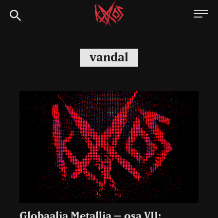
Siirry
Kaaoszine
suoraan
sisältöön
vandal
Globaalia Metallia – osa VII: