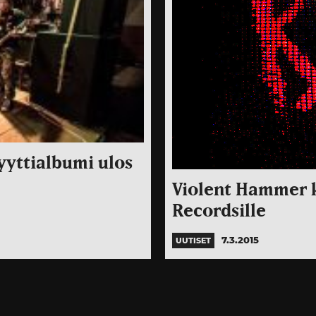
yttialbumi ulos
Violent Hammer 
Recordsille
7.3.2015
UUTISET