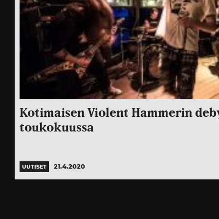
Kotimaisen Violent Hammerin deby
toukokuussa
21.4.2020
UUTISET