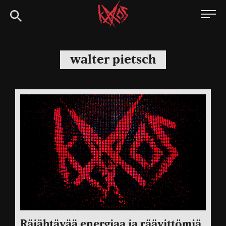
Siirry
Kaaoszine
suoraan
sisältöön
walter pietsch
Räjähtävää energiaa ja räävittömiä