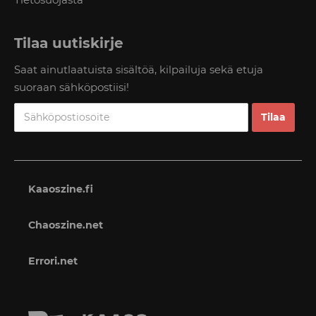
Tilaa uutiskirje
Saat ainutlaatuista sisältöä, kilpailuja sekä etuja
suoraan sähköpostiisi!
Kaaoszine.fi
Chaoszine.net
Errori.net