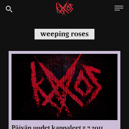
Siirry
Kaaoszine
suoraan
sisältöön
weeping roses
Päivän uudet kappaleet 5.7.2011