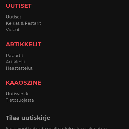
UUTISET
Uutiset
Keikat & Festarit
Videot
ARTIKKELIT
Raportit
Artikkelit
Haastattelut
KAAOSZINE
Uutisvinkki
Tietosuojasta
Tilaa uutiskirje
Saat ainutlaatuista sisältöä, kilpailuja sekä etuja