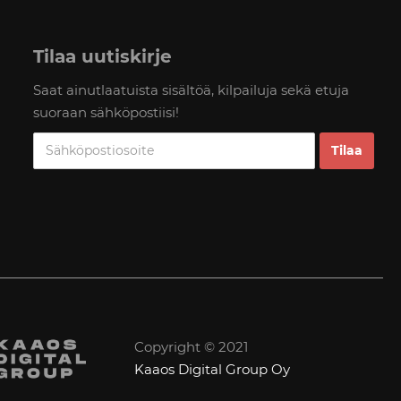
Tilaa uutiskirje
Saat ainutlaatuista sisältöä, kilpailuja sekä etuja
suoraan sähköpostiisi!
Copyright © 2021
Kaaos Digital Group Oy