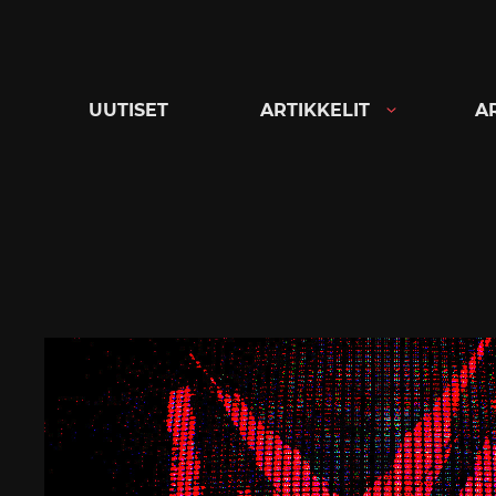
Siirry
suoraan
sisältöön
UUTISET
ARTIKKELIT
A