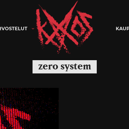
Kaaoszine
RVOSTELUT
KAU
zero system