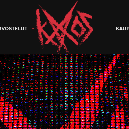
Kaaoszine
RVOSTELUT
KAU