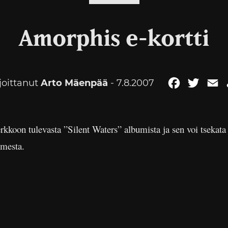
Amorphis e-kortti
joittanut
Arto Mäenpää
- 7.8.2007
Facebook
Twitte
E
erkkoon tulevasta ”Silent Waters” albumista ja sen voi tsekat
imesta.