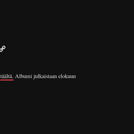
r
mail
Copy
Link
a
täältä.
Albumi julkaistaan elokuun