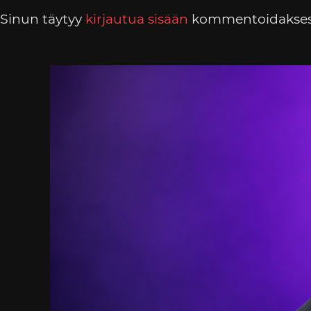
Sinun täytyy
kirjautua sisään
kommentoidakses