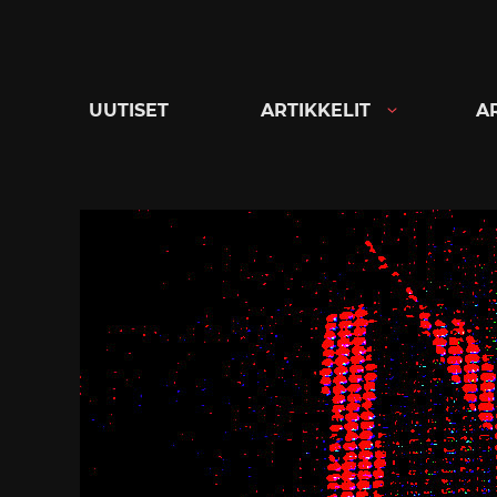
Siirry
suoraan
sisältöön
UUTISET
ARTIKKELIT
A