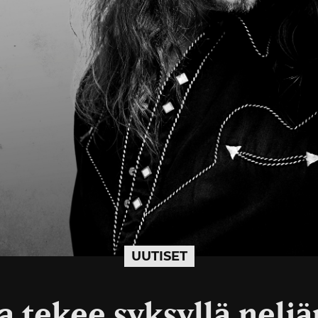
UUTISET
a tekee syksyllä nelj