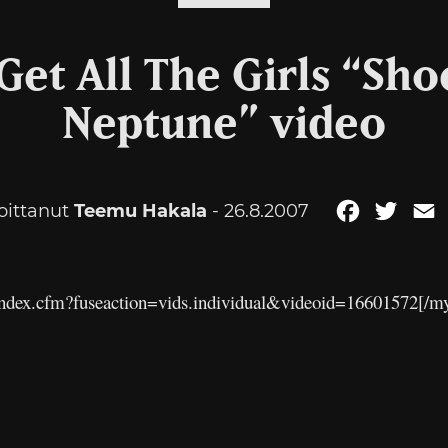
Get All The Girls “Sh
Neptune” video
joittanut
Teemu Hakala
- 26.8.2007
Facebook
Twitt
E
index.cfm?fuseaction=vids.individual&videoid=16601572[/m