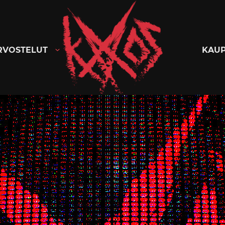
Kaaoszine
RVOSTELUT
KAU