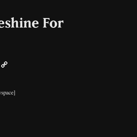
oeshine For
er
mail
Copy
Link
yspace]