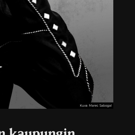
Kuva: Marec Sabogal
än kaupungin