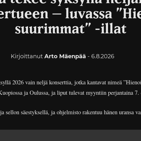
ertueen – luvassa ”H
suurimmat” -illat
Kirjoittanut
Arto Mäenpää
- 6.8.2026
syllä 2026 vain neljä konserttia, jotka kantavat nimeä ”Hien
opiossa ja Oulussa, ja liput tulevat myyntiin perjantaina 7. 
ja sellon säestyksellä, ja ohjelmisto rakentuu hänen uransa va