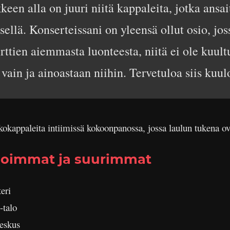
n alla on juuri niitä kappaleita, jotka ansait
ellä. Konserteissani on yleensä ollut osio, joss
erttien aiemmasta luonteesta, niitä ei ole kuul
ain ja ainoastaan niihin. Tervetuloa siis kuul
kokappaleita intiimissä kokoonpanossa, jossa laulun tukena ova
noimmat ja suurimmat
eri
-talo
eskus