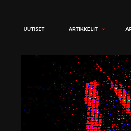
Siirry
suoraan
sisältöön
UUTISET
ARTIKKELIT
A