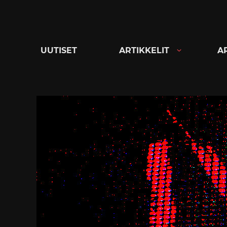
Siirry
suoraan
sisältöön
UUTISET
ARTIKKELIT
A