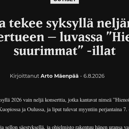
a tekee syksyllä nelj
ertueen – luvassa ”H
suurimmat” -illat
Kirjoittanut
Arto Mäenpää
- 6.8.2026
syllä 2026 vain neljä konserttia, jotka kantavat nimeä ”Hien
opiossa ja Oulussa, ja liput tulevat myyntiin perjantaina 7. 
ja sellon säestyksellä, ja ohjelmisto rakentuu hänen uransa va