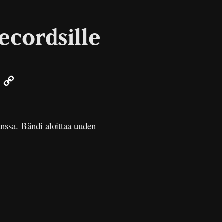
ecordsille
er
Email
Copy
Link
sa. Bändi aloittaa uuden