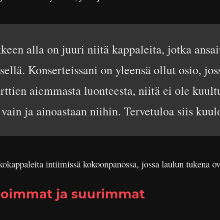
n alla on juuri niitä kappaleita, jotka ansait
ellä. Konserteissani on yleensä ollut osio, joss
erttien aiemmasta luonteesta, niitä ei ole kuul
ain ja ainoastaan niihin. Tervetuloa siis kuul
kokappaleita intiimissä kokoonpanossa, jossa laulun tukena ova
noimmat ja suurimmat