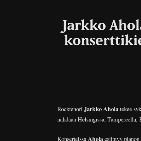
Jarkko Ahol
konserttiki
Jarkko Ahola
Rocktenori
tekee syk
nähdään Helsingissä, Tampereella, Ku
Ahola
Konserteissa
esiintyy pianon 