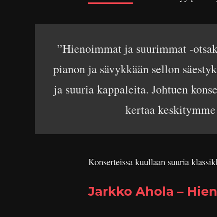
”Hienoimmat ja suurimmat -otsakkee
pianon ja sävykkään sellon säestyks
ja suuria kappaleita. Johtuen kons
kertaa keskitymme v
Konserteissa kuullaan suuria klassik
Jarkko Ahola – Hie