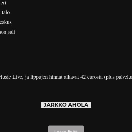
eri
-talo
eskus
on sali
sic Live, ja lippujen hinnat alkavat 42 eurosta (plus palvel
JARKKO AHOLA
Lataa lisää