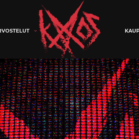
Kaaoszine
RVOSTELUT
KAU