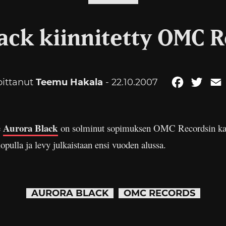
ack kiinnitetty OMC R
oittanut
Teemu Hakala
- 22.10.2007
Facebook
Twitt
Aurora Black
e
on solminut sopimuksen OMC Recordsin kans
pulla ja levy julkaistaan ensi vuoden alussa.
AURORA BLACK
OMC RECORDS