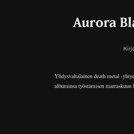
Aurora Bl
Kirj
Yhdysvaltalainen death metal -yhty
albuminsa työstämisen marraskuun lo