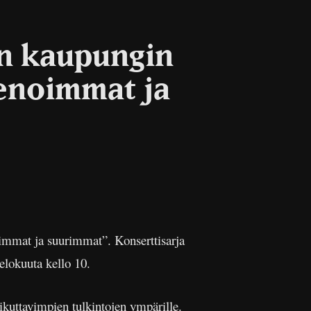
än kaupungin
ienoimmat ja
oimmat ja suurimmat”. Konserttisarja
elokuuta kello 10.
ikuttavimpien tulkintojen ympärille.