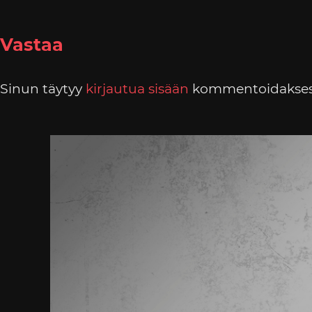
Vastaa
Sinun täytyy
kirjautua sisään
kommentoidakses