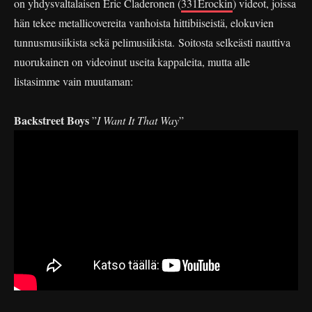
on yhdysvaltalaisen Eric Claderonen (
331Erockin
) videot, joissa
hän tekee metallicovereita vanhoista hittibiiseistä, elokuvien
tunnusmusiikista sekä pelimusiikista. Soitosta selkeästi nauttiva
nuorukainen on videoinut useita kappaleita, mutta alle
listasimme vain muutaman:
Backstreet Boys
”
I Want It That Way
”