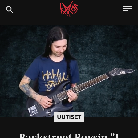
Siirry
Kaaoszine
suoraan
sisältöön
UUTISET