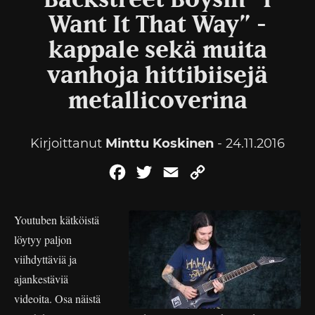
Backstreet Boysin ”I
Want It That Way” -
kappale sekä muita
vanhoja hittibiisejä
metallicoverina
Kirjoittanut
Minttu Koskinen
- 24.11.2016
Facebook
Twitter
Email
Copy
Link
Youtuben kätköistä
löytyy paljon
viihdyttäviä ja
ajankestäviä
videoita. Osa näistä