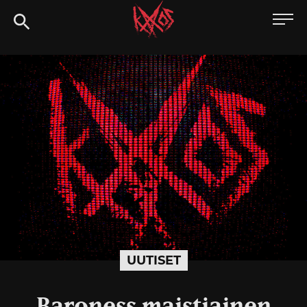
Siirry
Kaaoszine
suoraan
sisältöön
UUTISET