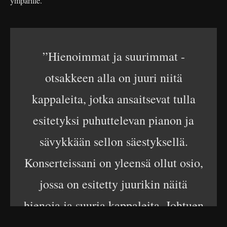
ympärille.
”Hienoimmat ja suurimmat -
otsakkeen alla on juuri niitä
kappaleita, jotka ansaitsevat tulla
esitetyksi puhuttelevan pianon ja
sävykkään sellon säestyksellä.
Konserteissani on yleensä ollut osio,
jossa on esitetty juurikin näitä
hienoja ja suuria kappaleita. Johtuen
konserttien aiemmasta luonteesta,