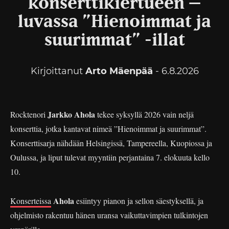
konserttikiertueen –
luvassa ”Hienoimmat ja
suurimmat” -illat
Kirjoittanut
Arto Mäenpää
- 6.8.2026
Jarkko Ahola
Rocktenori
tekee syksyllä 2026 vain neljä
konserttia, jotka kantavat nimeä ”Hienoimmat ja suurimmat”.
Konserttisarja nähdään Helsingissä, Tampereella, Kuopiossa ja
Oulussa, ja liput tulevat myyntiin perjantaina 7. elokuuta kello
10.
Ahola
Konserteissa
esiintyy pianon ja sellon säestyksellä, ja
ohjelmisto rakentuu hänen uransa vaikuttavimpien tulkintojen