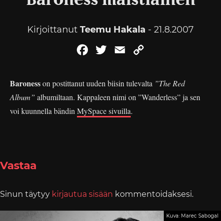
Baroness maistiainen
Kirjoittanut
Teemu Hakala
- 21.8.2007
Facebook
Twitter
Email
Copy
Link
Baroness
on postittanut uuden biisin tulevalta
”The Red
Album”
albumiltaan. Kappaleen nimi on ”Wanderless” ja sen
voi kuunnella bändin
MySpace sivuilla
.
Vastaa
Sinun täytyy
kirjautua sisään
kommentoidaksesi.
Kuva: Marec Sabogal