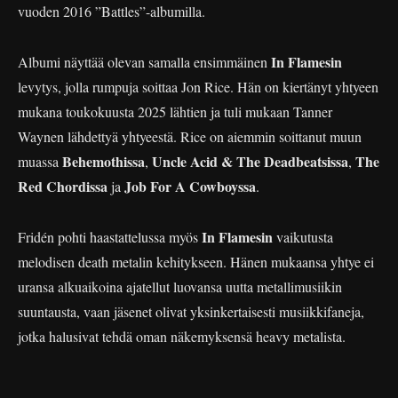
vuoden 2016 ”Battles”-albumilla.
In Flamesin
Albumi näyttää olevan samalla ensimmäinen
levytys, jolla rumpuja soittaa Jon Rice. Hän on kiertänyt yhtyeen
mukana toukokuusta 2025 lähtien ja tuli mukaan Tanner
Waynen lähdettyä yhtyeestä. Rice on aiemmin soittanut muun
Behemothissa
Uncle Acid & The Deadbeatsissa
The
muassa
,
,
Red Chordissa
Job For A Cowboyssa
ja
.
In Flamesin
Fridén pohti haastattelussa myös
vaikutusta
melodisen death metalin kehitykseen. Hänen mukaansa yhtye ei
uransa alkuaikoina ajatellut luovansa uutta metallimusiikin
suuntausta, vaan jäsenet olivat yksinkertaisesti musiikkifaneja,
jotka halusivat tehdä oman näkemyksensä heavy metalista.