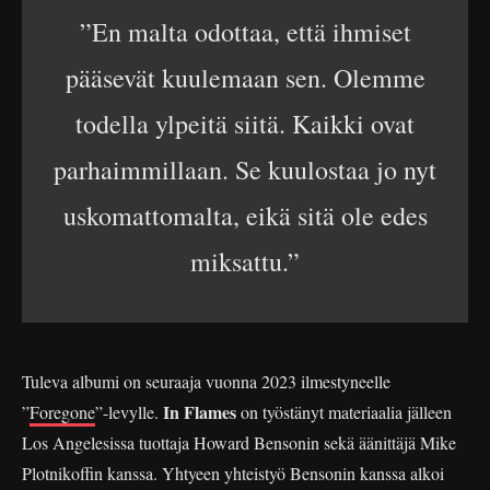
”En malta odottaa, että ihmiset
pääsevät kuulemaan sen. Olemme
todella ylpeitä siitä. Kaikki ovat
parhaimmillaan. Se kuulostaa jo nyt
uskomattomalta, eikä sitä ole edes
miksattu.”
Tuleva albumi on seuraaja vuonna 2023 ilmestyneelle
In Flames
”
Foregone
”-levylle.
on työstänyt materiaalia jälleen
Los Angelesissa tuottaja Howard Bensonin sekä äänittäjä Mike
Plotnikoffin kanssa. Yhtyeen yhteistyö Bensonin kanssa alkoi