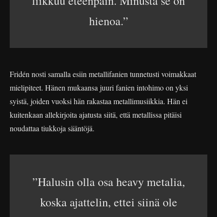
liikkuu eteenpäin. Minusta se on
hienoa.”
Fridén nosti samalla esiin metallifanien tunnetusti voimakkaat
mielipiteet. Hänen mukaansa juuri fanien intohimo on yksi
syistä, joiden vuoksi hän rakastaa metallimusiikkia. Hän ei
kuitenkaan allekirjoita ajatusta siitä, että metallissa pitäisi
noudattaa tiukkoja sääntöjä.
”Halusin olla osa heavy metalia,
koska ajattelin, ettei siinä ole