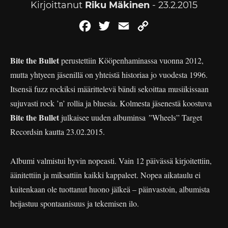
Kirjoittanut
Riku Mäkinen
- 23.2.2015
Facebook
Twitter
Email
Copy
Link
Bite the Bullet
perustettiin Kööpenhaminassa vuonna 2012,
mutta yhtyeen jäsenillä on yhteistä historiaa jo vuodesta 1996.
Itsensä fuzz rockiksi määrittelevä bändi sekoittaa musiikissaan
sujuvasti rock ’n’ rollia ja bluesia. Kolmesta jäsenestä koostuva
Bite the Bullet
julkaisee uuden albuminsa
”
Wheels” Target
Recordsin kautta 23.02.2015.
Albumi valmistui hyvin nopeasti. Vain 12 päivässä kirjoitettiin,
äänitettiin ja miksattiin kaikki kappaleet. Nopea aikataulu ei
kuitenkaan ole tuottanut huono jälkeä – päinvastoin, albumista
heijastuu spontaanisuus ja tekemisen ilo.