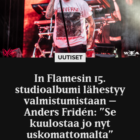
UUTISET
In Flamesin 15.
studioalbumi lähestyy
valmistumistaan –
Anders Fridén: ”Se
kuulostaa jo nyt
uskomattomalta”