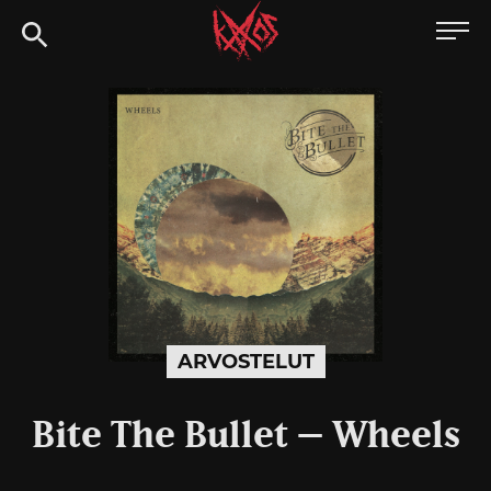
Siirry
Kaaoszine
suoraan
sisältöön
ARVOSTELUT
Bite The Bullet – Wheels