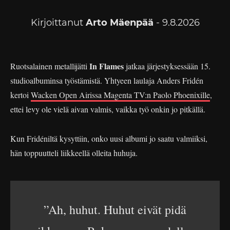
Kirjoittanut
Arto Mäenpää
- 9.8.2026
In Flames
Ruotsalainen metallijätti
jatkaa järjestyksessään 15.
studioalbuminsa työstämistä. Yhtyeen laulaja Anders Fridén
kertoi
Wacken Open Airissa Magenta TV:n Paolo Phoenixille
,
ettei levy ole vielä aivan valmis, vaikka työ onkin jo pitkällä.
Kun Fridéniltä kysyttiin, onko uusi albumi jo saatu valmiiksi,
hän toppuutteli liikkeellä olleita huhuja.
”Ah, huhut. Huhut eivät pidä