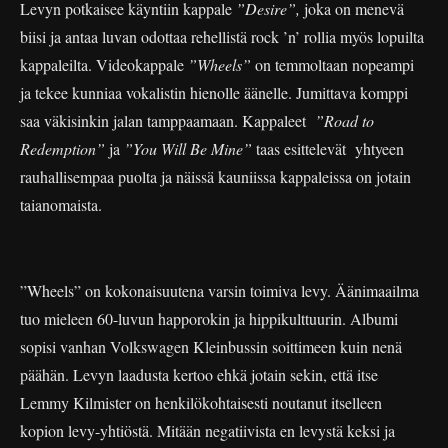
Levyn potkaisee käyntiin kappale
”Desire”,
joka on menevä
biisi ja antaa luvan odottaa rehellistä rock ’n’ rollia myös lopuilta
kappaleilta. Videokappale
”Wheels”
on temmoltaan nopeampi
ja tekee kunniaa vokalistin hienolle äänelle. Jumittava komppi
saa väkisinkin jalan tamppaamaan. Kappaleet
”Road to
Redemption”
ja
”You Will Be Mine”
taas esittelevät yhtyeen
rauhallisempaa puolta ja näissä kauniissa kappaleissa on jotain
taianomaista.
”Wheels” on kokonaisuutena varsin toimiva levy. Äänimaailma
tuo mieleen 60-luvun happorokin ja hippikulttuurin. Albumi
sopisi vanhan Volkswagen Kleinbussin soittimeen kuin nenä
päähän. Levyn laadusta kertoo ehkä jotain sekin, että itse
Lemmy Kilmister on henkilökohtaisesti noutanut itselleen
kopion levy-yhtiöstä. Mitään negatiivista en levystä keksi ja