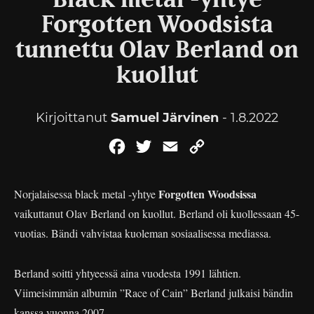
Black metal -yhtye
Forgotten Woodsista
tunnettu Olav Berland on
kuollut
Kirjoittanut
Samuel Järvinen
- 1.8.2022
Facebook
Twitter
Email
Copy
Link
Forgotten Woodsissa
Norjalaisessa black metal -yhtye
vaikuttanut Olav Berland on kuollut. Berland oli kuollessaan 45-
vuotias. Bändi vahvistaa kuoleman sosiaalisessa mediassa.
Berland soitti yhtyeessä aina vuodesta 1991 lähtien.
Viimeisimmän albumin ”Race of Cain” Berland julkaisi bändin
kanssa vuonna 2007.