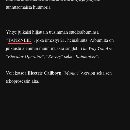
tunnusomaista huumoria.
Yhtye julkaisi hiljattain uusimman studioalbuminsa
”
TANZNEID
”, joka ilmestyi 21. heinäkuuta. Albumilta on
julkaistu aiemmin muun muassa singlet ”
The Way You Are
”,
”
Elevator Operator
”, ”
Revery
” sekä ”
Rainmaker
”.
Electric Callboyn
Voit katsoa
”
Maniac
”-version sekä sen
tekoprosessin alta.