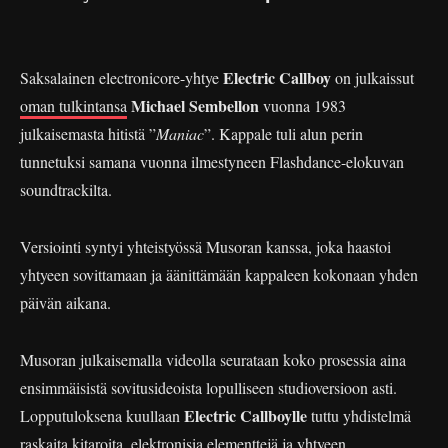
Electric Callboy
Saksalainen electronicore-yhtye
on julkaissut
Michael Sembellon
oman tulkintansa
vuonna 1983
julkaisemasta hitistä ”
Maniac
”. Kappale tuli alun perin
tunnetuksi samana vuonna ilmestyneen Flashdance-elokuvan
soundtrackilta.
Versiointi syntyi yhteistyössä Musoran kanssa, joka haastoi
yhtyeen sovittamaan ja äänittämään kappaleen kokonaan yhden
päivän aikana.
Musoran julkaisemalla videolla seurataan koko prosessia aina
ensimmäisistä sovitusideoista lopulliseen studioversioon asti.
Electric Callboylle
Lopputuloksena kuullaan
tuttu yhdistelmä
raskaita kitaroita, elektronisia elementtejä ja yhtyeen