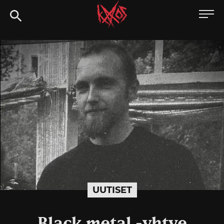
Siirry
Kaaoszine
suoraan
sisältöön
UUTISET