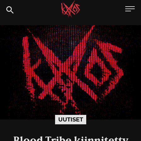
Siirry
Kaaoszine
suoraan
sisältöön
UUTISET