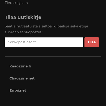
Tietosuojasta
Tilaa uutiskirje
Saat ainutlaatuista sisältöä, kilpailuja sekä etuja
suoraan sähköpostiisi!
Kaaoszine.fi
Chaoszine.net
Errori.net