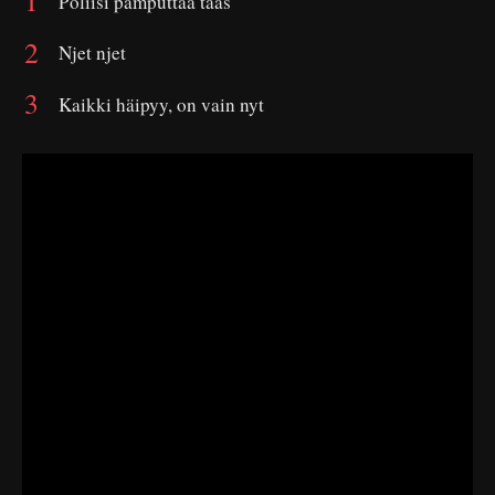
Poliisi pamputtaa taas
Njet njet
Kaikki häipyy, on vain nyt