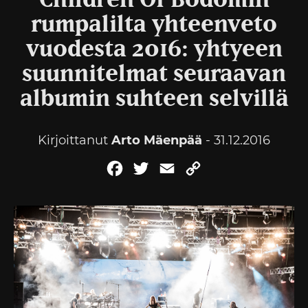
Children Of Bodomin
rumpalilta yhteenveto
vuodesta 2016: yhtyeen
suunnitelmat seuraavan
albumin suhteen selvillä
Kirjoittanut
Arto Mäenpää
- 31.12.2016
Facebook
Twitter
Email
Copy
Link