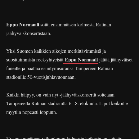
Eppu Normaali
soitti ensimmäisen kolmesta Ratinan
jäähyväiskonsertistaan.
Yksi Suomen kaikkien aikojen merkittävimmistä ja
Eppu Normaali
suosituimmista rock-yhtyeistä
jättää jäähyväiset
faneille ja päättää esiintymisuransa Tampereen Ratinan
stadionille 50-vuotisjuhlavuonnaan.
Kaikki häipyy, on vain nyt -jäähyväiskonsertit soitetaan
Tampereella Ratinan stadionilla 6.–8. elokuuta. Liput keikoille
myytiin nopeasti loppuun.
Nyt ensimmäinen viikonlopun kolmesta keikasta on soitettu.