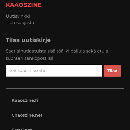
KAAOSZINE
Uutisvinkki
Tietosuojasta
Tilaa uutiskirje
Saat ainutlaatuista sisältöä, kilpailuja sekä etuja
suoraan sähköpostiisi!
Kaaoszine.fi
Chaoszine.net
Errori.net