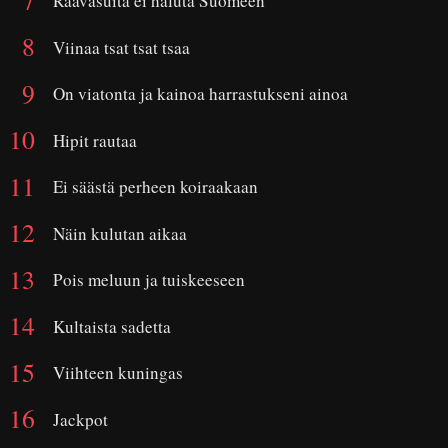
Rääväsuita ei haluta Suomeen
Viinaa tsat tsat tsaa
On viatonta ja kainoa harrastukseni ainoa
Hipit rautaa
Ei säästä perheen koiraakaan
Näin kulutan aikaa
Pois meluun ja tuiskeeseen
Kultaista sadetta
Viihteen kuningas
Jackpot