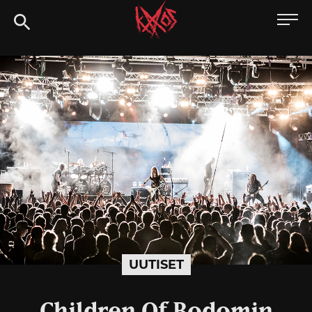
Siirry
Kaaoszine
suoraan
sisältöön
UUTISET