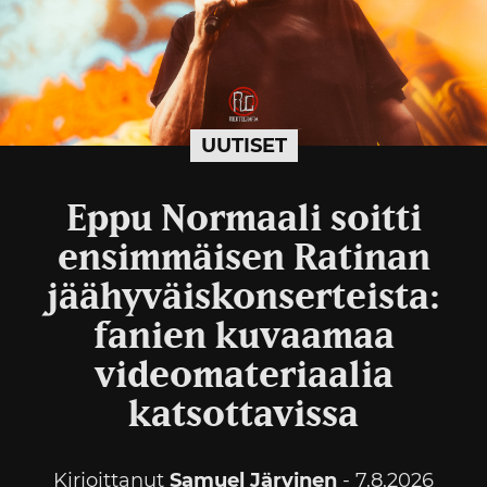
UUTISET
Eppu Normaali soitti
ensimmäisen Ratinan
jäähyväiskonserteista:
fanien kuvaamaa
videomateriaalia
katsottavissa
Kirjoittanut
Samuel Järvinen
- 7.8.2026