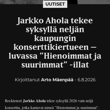
UUTISET
Jarkko Ahola tekee
syksyllä neljän
kaupungin
konserttikiertueen –
luvassa ”Hienoimmat ja
suurimmat” -illat
Kirjoittanut
Arto Mäenpää
- 6.8.2026
Jarkko Ahola
Rocktenori
tekee syksyllä 2026 vain neljä
konserttia, jotka kantavat nimeä ”Hienoimmat ja suurimmat”.