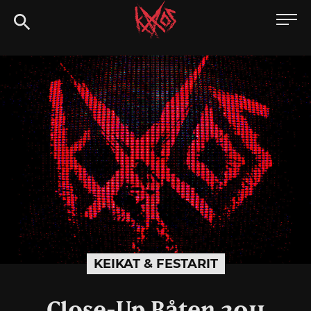
Siirry
Kaaoszine
suoraan
sisältöön
KEIKAT & FESTARIT