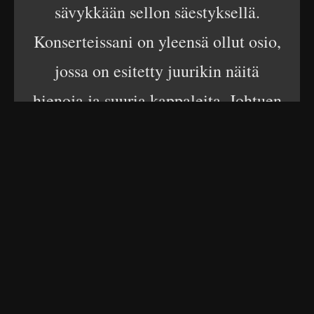
sävykkään sellon säestyksellä.
Konserteissani on yleensä ollut osio,
jossa on esitetty juurikin näitä
hienoja ja suuria kappaleita. Johtuen
konserttien aiemmasta luonteesta,
niitä ei ole kuultu konserteissa kuin
muutama. Tällä kertaa keskitymme
vain ja ainoastaan niihin. Tervetuloa
siis kuulolle!” Ahola kertoo.