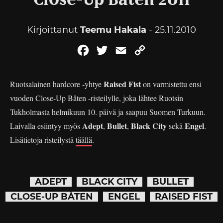
Close-Up Båten 2011
Kirjoittanut
Teemu Hakala
- 25.11.2010
Facebook
Twitter
Email
Copy
Link
Raised Fist
Ruotsalainen hardcore -yhtye
on varmistettu ensi
vuoden Close-Up Båten -risteilylle, joka lähtee Ruotsin
Tukholmasta helmikuun 10. päivä ja saapuu Suomen Turkuun.
Adept
Bullet
Black City
Engel
Laivalla esiintyy myös
,
,
sekä
.
Lisätietoja risteilystä
täällä
.
ADEPT
BLACK CITY
BULLET
CLOSE-UP BÅTEN
ENGEL
RAISED FIST