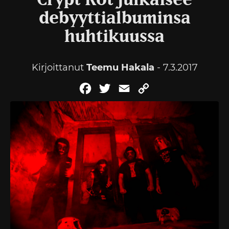
Crypt Rot julkaisee
debyyttialbuminsa
huhtikuussa
Kirjoittanut
Teemu Hakala
- 7.3.2017
Facebook
Twitter
Email
Copy
Link