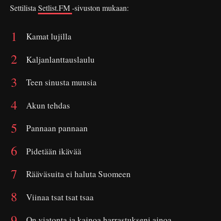
Settilista
Setlist.FM
-sivuston mukaan:
Kamat lujilla
Kaljanlanttauslaulu
Teen sinusta muusia
Akun tehdas
Pannaan pannaan
Pidetään ikävää
Rääväsuita ei haluta Suomeen
Viinaa tsat tsat tsaa
On viatonta ja kainoa harrastukseni ainoa