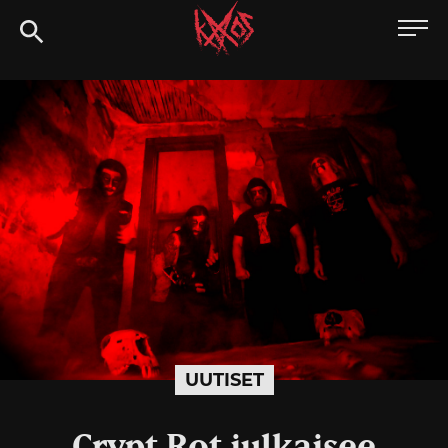
Siirry
Kaaoszine
suoraan
sisältöön
UUTISET