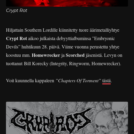
Crypt Rot
Hiljattain Southern Lordille kiinnitetty tuore äärimetalliyhtye
Crypt Rot
aikoo julkaista debyyttialbuminsa ”Embryonic
Devils” huhtikuun 28. päivä. Viime vuonna perustettu yhtye
Homewrecker
Scorched
koostuu mm.
ja
jäsenistä. Levyn on
tuottanut Bill Korecky (Integrity, Ringworm, Homewrecker).
Voit kuunnella kappaleen
”Chapters Of Torment”
tästä
.