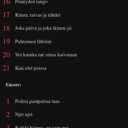
Pimeyden tango
Kitara, taivas ja tähdet
Joka päivä ja joka ikinen yö
Puhtoinen lähiöni
Voi kuinka me sinua kaivataan
Kun olet poissa
Encore:
Poliisi pamputtaa taas
Njet njet
Kaikki häipyy, on vain nyt