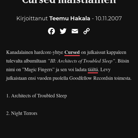
Cursed maistiainen
Kirjoittanut
Teemu Hakala
- 10.11.2007
Facebook
Twitter
Email
Copy
Link
Cursed
Kanadalainen hardcore-yhtye
on julkaissut kappaleen
tulevalta albumiltaan
”III: Architects of Troubled Sleep
”
. Biisin
nimi on ”Magic Fingers” ja sen voi ladata
täältä
. Levy
julkaistaan ensi vuoden puolella Goodfellow Recordsin toimesta.
1. Architects of Troubled Sleep
2. Night Terrors