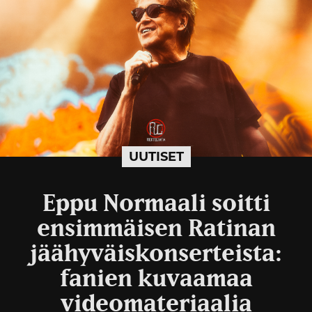
UUTISET
Eppu Normaali soitti
ensimmäisen Ratinan
jäähyväiskonserteista:
fanien kuvaamaa
videomateriaalia