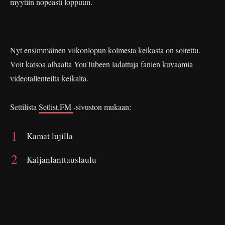
myytiin nopeasti loppuun.
Nyt ensimmäinen viikonlopun kolmesta keikasta on soitettu.
Voit katsoa alhaalta YouTubeen ladattuja fanien kuvaamia
videotallenteilta keikalta.
Settilista
Setlist.FM
-sivuston mukaan:
Kamat lujilla
Kaljanlanttauslaulu
Teen sinusta muusia
Akun tehdas