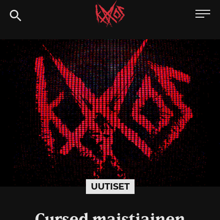
Siirry
Kaaoszine
suoraan
sisältöön
UUTISET