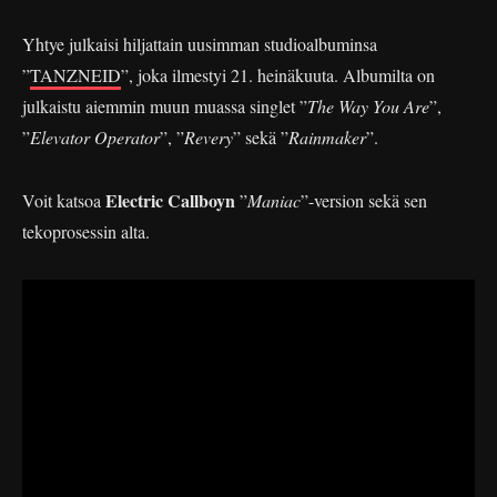
Yhtye julkaisi hiljattain uusimman studioalbuminsa
”
TANZNEID
”, joka ilmestyi 21. heinäkuuta. Albumilta on
julkaistu aiemmin muun muassa singlet ”
The Way You Are
”,
”
Elevator Operator
”, ”
Revery
” sekä ”
Rainmaker
”.
Electric Callboyn
Voit katsoa
”
Maniac
”-version sekä sen
tekoprosessin alta.