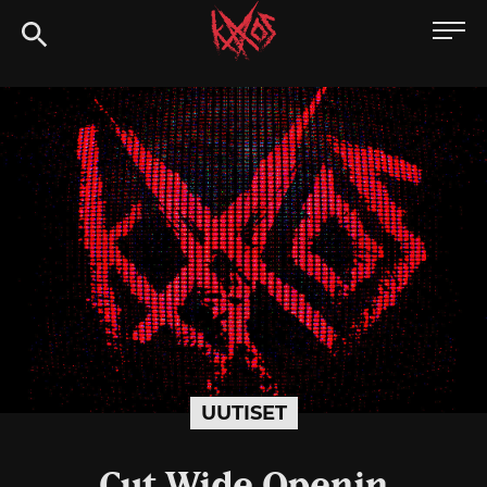
Siirry
Kaaoszine
suoraan
sisältöön
UUTISET