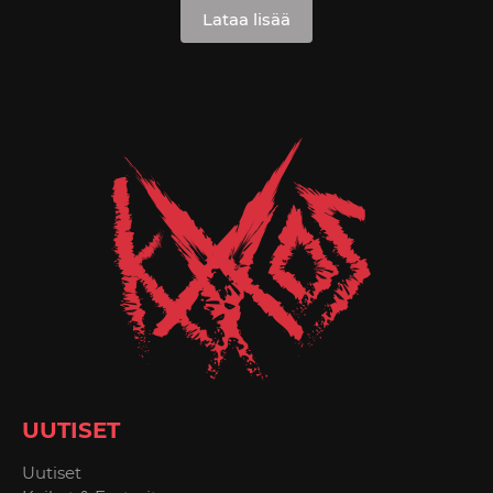
Lataa lisää
UUTISET
Uutiset