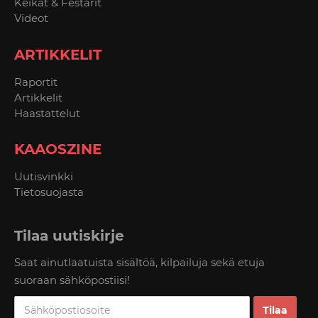
Keikat & Festarit
Videot
ARTIKKELIT
Raportit
Artikkelit
Haastattelut
KAAOSZINE
Uutisvinkki
Tietosuojasta
Tilaa uutiskirje
Saat ainutlaatuista sisältöä, kilpailuja sekä etuja
suoraan sähköpostiisi!