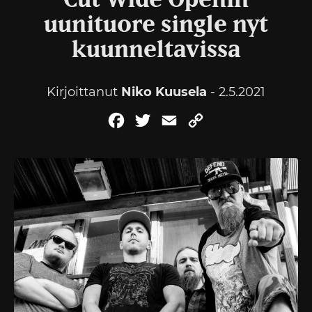
Cut Wide Openin
uunituore single nyt
kuunneltavissa
Kirjoittanut
Niko Kuusela
- 2.5.2021
Facebook
Twitter
Email
Copy
Link