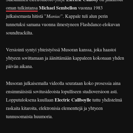
Michael Sembellon
oman tulkintansa
vuonna 1983
julkaisemasta hitistä ”
Maniac
”. Kappale tuli alun perin
tunnetuksi samana vuonna ilmestyneen Flashdance-elokuvan
soundtrackilta.
Versiointi syntyi yhteistyössä Musoran kanssa, joka haastoi
yhtyeen sovittamaan ja äänittämään kappaleen kokonaan yhden
päivän aikana.
Musoran julkaisemalla videolla seurataan koko prosessia aina
ensimmäisistä sovitusideoista lopulliseen studioversioon asti.
Electric Callboylle
Lopputuloksena kuullaan
tuttu yhdistelmä
raskaita kitaroita, elektronisia elementtejä ja yhtyeen
tunnusomaista huumoria.