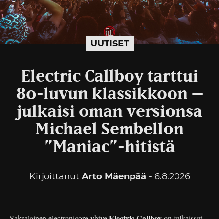
UUTISET
Electric Callboy tarttui
80-luvun klassikkoon –
julkaisi oman versionsa
Michael Sembellon
”Maniac”-hitistä
Kirjoittanut
Arto Mäenpää
- 6.8.2026
Electric Callboy
Saksalainen electronicore-yhtye
on julkaissut