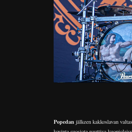
Popedan
jälkeen kakkoslavan valta
kovinta suosiota nauttiva kuopiolai