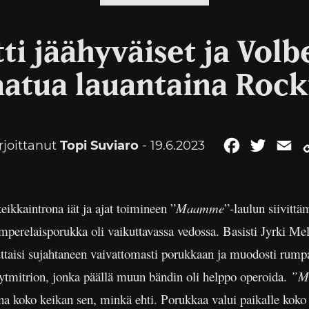
ti jäähyväiset ja Volb
atua lauantaina Rock
rjoittanut
Topi Suviaro
- 19.6.2023
Facebook
Twitter
Em
eikkaintrona iät ja ajat toimineen ”
Maamme
”-laulun siivittä
mperelaisporukka oli vaikuttavassa vedossa. Basisti Jyrki Mel
ttaisi sujahtaneen vaivattomasti porukkaan ja muodosti rumpal
ytmitrion, jonka päällä muun bändin oli helppo operoida.
”M
kana koko keikan sen, minkä ehti. Porukkaa valui paikalle koko a