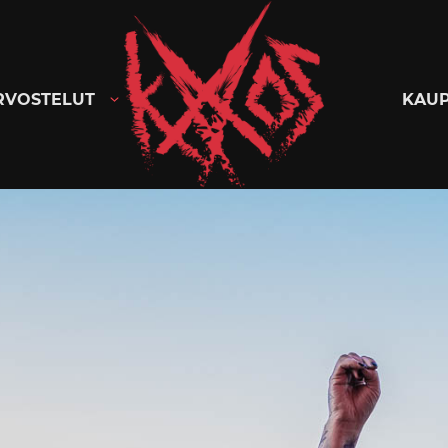
Kaaoszine
RVOSTELUT
KAU