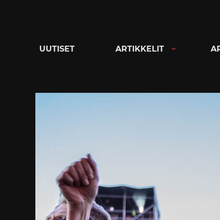
Siirry
suoraan
sisältöön
UUTISET
ARTIKKELIT
A