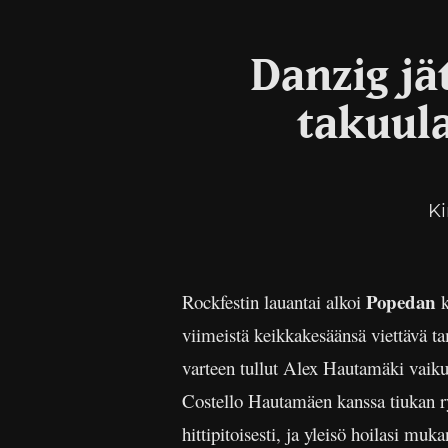
Danzig jät
takuula
Ki
Popedan
Rockfestin lauantai alkoi
k
viimeistä keikkakesäänsä viettävä ta
varteen tullut Alex Hautamäki vaiku
Costello Hautamäen kanssa tiukan r
hittipitoisesti, ja yleisö hoilasi mu