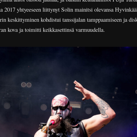
 2017 yhtyeeseen liittynyt Solin mainitsi olevansa Hyvinkäält
urin keskittyminen kohdistui tanssijalan tamppaamiseen ja dis
rran kova ja toimitti keikkasettinsä varmuudella.