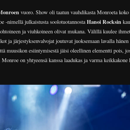
Monroen
vuoro. Show oli taatun vauhdikasta Monroeta koko
Hanoi Rocksin
oe
-nimellä julkaistusta soolotuotannosta
kau
htoineen ja viuhkoineen olivat mukana. Välillä kuulee ihmet
ot ja järjestyksenvalvojat joutuvat juoksemaan lavalla hänen
ttä muusikon esiintymisestä jäisi oleellinen elementti pois, j
l Monroe on yhtyeensä kanssa laadukas ja varma keikkakone k