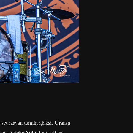
i seuraavan tunnin ajaksi. Uransa
en ja Saku Solin jutustelivat