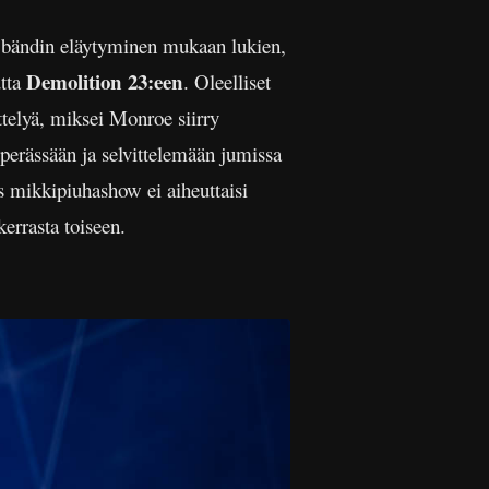
 bändin eläytyminen mukaan lukien,
Demolition 23:een
tta
. Oleelliset
telyä, miksei Monroe siirry
 perässään ja selvittelemään jumissa
os mikkipiuhashow ei aiheuttaisi
errasta toiseen.