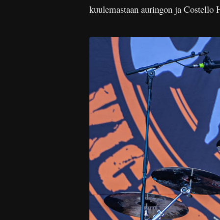
kuulemastaan auringon ja Costello 