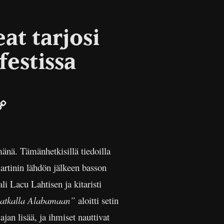
eat tarjosi
festissa
ail
Copy
Link
mänä. Tämänhetkisillä tiedoilla
artinin lähdön jälkeen basson
i Lacu Lahtisen ja kitaristi
atkalla Alabamaan”
aloitti setin
jan lisää, ja ihmiset nauttivat