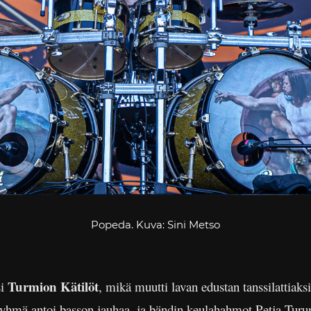
Popeda. Kuva: Sini Metso
Turmion Kätilöt
si
, mikä muutti lavan edustan tanssilattiaks
sryhmä antoi basson jauhaa, ja bändin keulahahmot Petja Turun