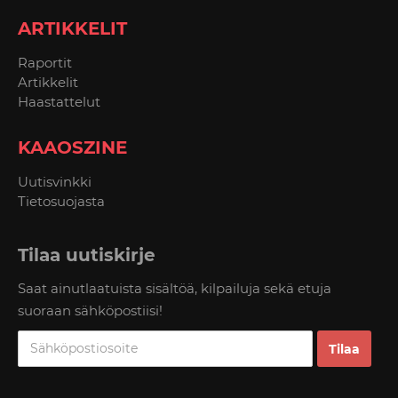
ARTIKKELIT
Raportit
Artikkelit
Haastattelut
KAAOSZINE
Uutisvinkki
Tietosuojasta
Tilaa uutiskirje
Saat ainutlaatuista sisältöä, kilpailuja sekä etuja
suoraan sähköpostiisi!