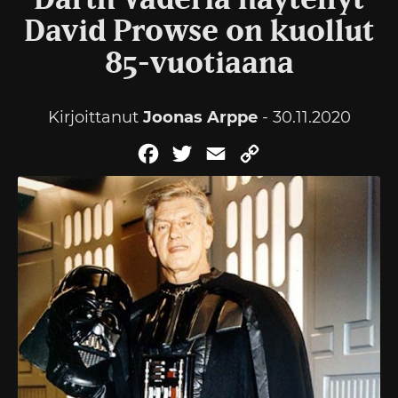
Darth Vaderia näytellyt
David Prowse on kuollut
85-vuotiaana
Kirjoittanut
Joonas Arppe
- 30.11.2020
Facebook
Twitter
Email
Copy
Link