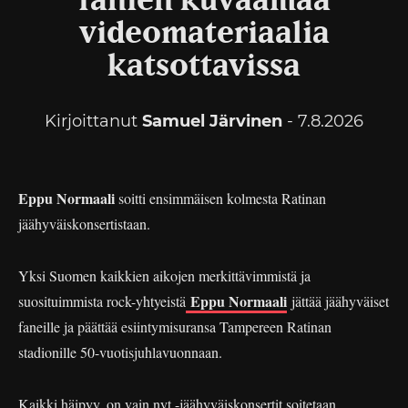
fanien kuvaamaa
videomateriaalia
katsottavissa
Kirjoittanut
Samuel Järvinen
- 7.8.2026
Eppu Normaali
soitti ensimmäisen kolmesta Ratinan
jäähyväiskonsertistaan.
Yksi Suomen kaikkien aikojen merkittävimmistä ja
Eppu Normaali
suosituimmista rock-yhtyeistä
jättää jäähyväiset
faneille ja päättää esiintymisuransa Tampereen Ratinan
stadionille 50-vuotisjuhlavuonnaan.
Kaikki häipyy, on vain nyt -jäähyväiskonsertit soitetaan