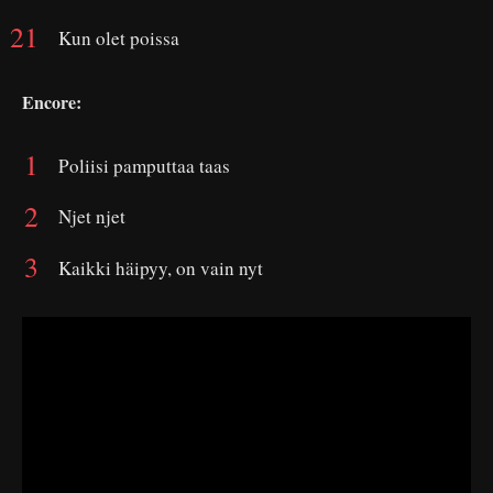
Kun olet poissa
Encore:
Poliisi pamputtaa taas
Njet njet
Kaikki häipyy, on vain nyt