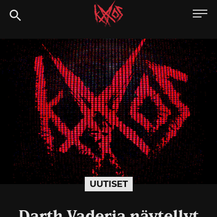
Siirry
Kaaoszine
suoraan
sisältöön
UUTISET