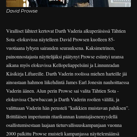
David Prowse
Viralliset lähteet kertovat Darth Vaderia alkuperäisissä Tähtien
Sota -elokuvissa näytelleen David Prowsen kuolleen 85-
vuotiaana lyhyen sairauden seurauksena. Kaksimetrinen,
painonnostajasta näyttelijäksi päätynyt Prowse esiintyi uransa
aikana myös elokuvissa Kellopeliappelsiini ja Linnunradan
Käsikirja Liftareille. Darth Vaderin roolissa miehen harteille jäi
ainoastaan hahmon liikehdintä James Earl Jonesin nauhoittaessa
Vaderin äänen. Alun perin Prowse sai valita Tähtien Sota -
elokuvissa Chewbaccan ja Darth Vaderin roolien välillä, ja
valittuaan Vaderin hän perusteli ”kaikkien muistavan pahiksen”.
Brittiläisen imperiumin ritarikunnan kunniajäsenenyydellä
osallistumisestaan laajaan tieturvallisuuskampanjaan vuonna
2000 palkittu Prowse muisteli kampanjassa näyttelemäänsä