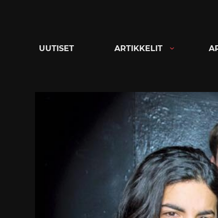
Siirry
suoraan
sisältöön
UUTISET
ARTIKKELIT
A