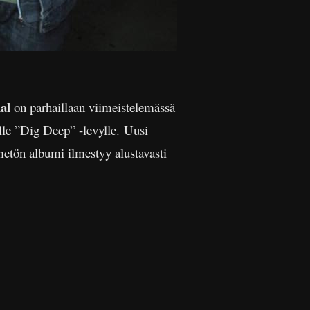
al
on parhaillaan viimeistelemässä
lle ”Dig Deep” -levylle. Uusi
metön albumi ilmestyy alustavasti