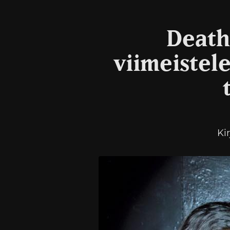
Death
viimeistel
Ki