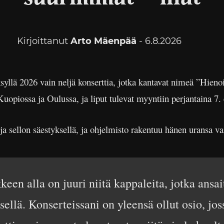
Kirjoittanut
Arto Mäenpää
- 6.8.2026
syllä 2026 vain neljä konserttia, jotka kantavat nimeä ”Hien
opiossa ja Oulussa, ja liput tulevat myyntiin perjantaina 7. 
ja sellon säestyksellä, ja ohjelmisto rakentuu hänen uransa va
n alla on juuri niitä kappaleita, jotka ansait
ellä. Konserteissani on yleensä ollut osio, joss