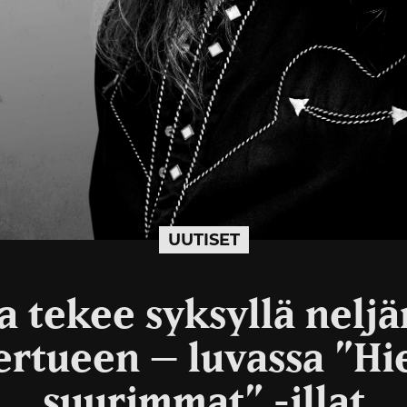
UUTISET
a tekee syksyllä nelj
ertueen – luvassa ”H
suurimmat” -illat