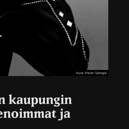
Kuva: Marec Sabogal
än kaupungin
ienoimmat ja