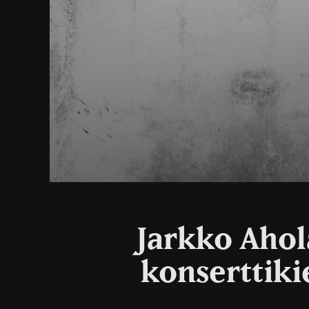
Jarkko Ahol
konserttiki