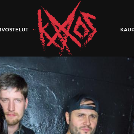
Kaaoszine
RVOSTELUT
KAU