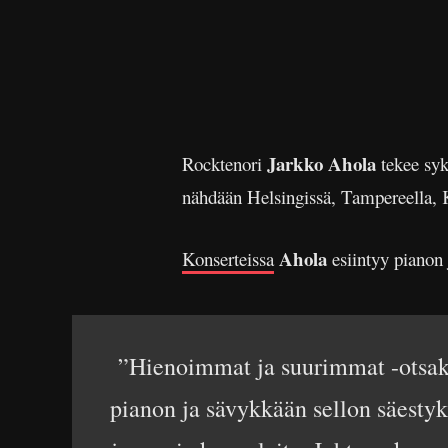
Jarkko Ahola
Rocktenori
tekee syk
nähdään Helsingissä, Tampereella, Ku
Ahola
Konserteissa
esiintyy pianon 
”Hienoimmat ja suurimmat -otsakkee
pianon ja sävykkään sellon säestyks