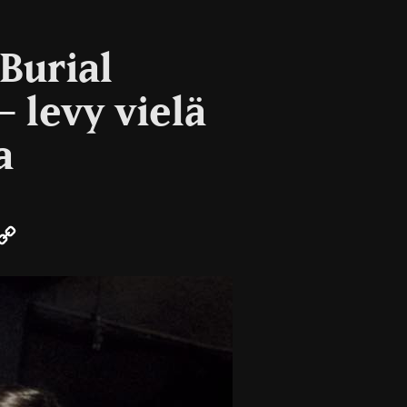
Burial
 levy vielä
a
r
mail
Copy
Link