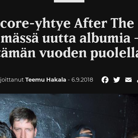
core-yhtye After The 
emässä uutta albumia –
tämän vuoden puolell
rjoittanut
Teemu Hakala
- 6.9.2018
Facebook
Twitte
E