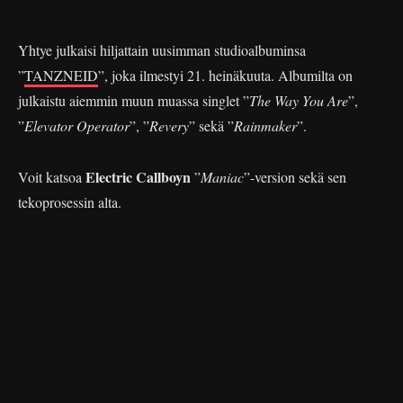
Yhtye julkaisi hiljattain uusimman studioalbuminsa
”
TANZNEID
”, joka ilmestyi 21. heinäkuuta. Albumilta on
julkaistu aiemmin muun muassa singlet ”
The Way You Are
”,
”
Elevator Operator
”, ”
Revery
” sekä ”
Rainmaker
”.
Electric Callboyn
Voit katsoa
”
Maniac
”-version sekä sen
tekoprosessin alta.