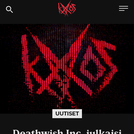
Siirry
Kaaoszine
suoraan
sisältöön
UUTISET