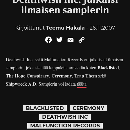
Deathwish Inc. julkaisi
ilmaisen samplerin
Kirjoittanut
Teemu Hakala
- 26.11.2007
Facebook
Twitter
Email
Copy
Link
Deathwish Inc. sekä Malfunction Records on julkaissut ilmaisen
Blacklisted
samplerin, joka sisältää kappaleita artisteilta kuten
,
The Hope Conspiracy
Ceremony
Trap Them
,
,
sekä
Shipwreck A.D
. Samplerin voi ladata
täältä
.
BLACKLISTED
CEREMONY
DEATHWISH INC
MALFUNCTION RECORDS