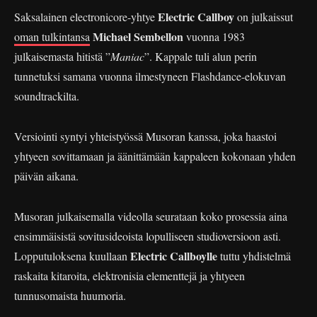
Electric Callboy
Saksalainen electronicore-yhtye
on julkaissut
Michael Sembellon
oman tulkintansa
vuonna 1983
julkaisemasta hitistä ”
Maniac
”. Kappale tuli alun perin
tunnetuksi samana vuonna ilmestyneen Flashdance-elokuvan
soundtrackilta.
Versiointi syntyi yhteistyössä Musoran kanssa, joka haastoi
yhtyeen sovittamaan ja äänittämään kappaleen kokonaan yhden
päivän aikana.
Musoran julkaisemalla videolla seurataan koko prosessia aina
ensimmäisistä sovitusideoista lopulliseen studioversioon asti.
Electric Callboylle
Lopputuloksena kuullaan
tuttu yhdistelmä
raskaita kitaroita, elektronisia elementtejä ja yhtyeen
tunnusomaista huumoria.