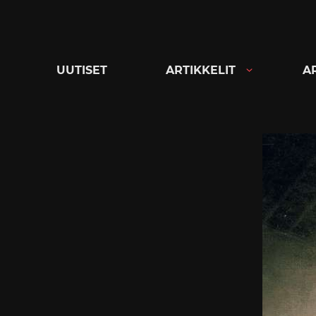
Siirry
suoraan
sisältöön
UUTISET
ARTIKKELIT
A