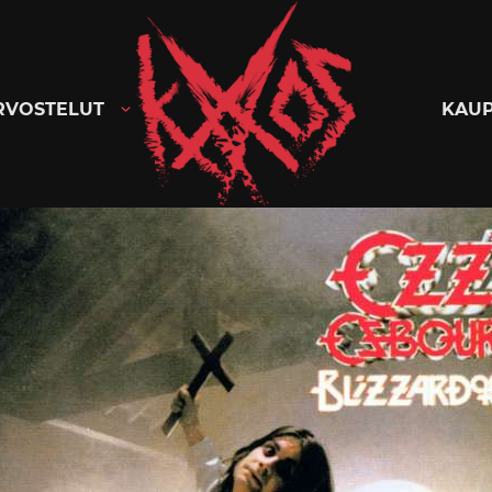
Kaaoszine
RVOSTELUT
KAU