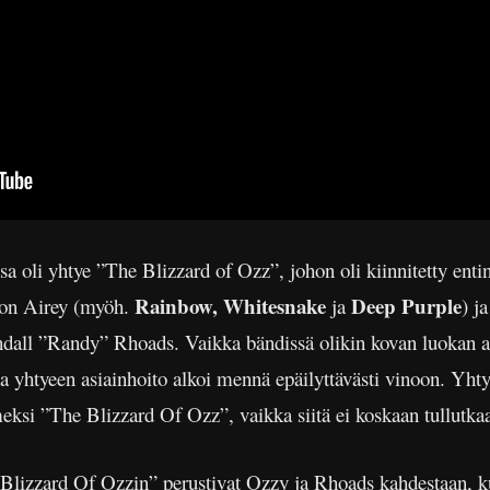
 oli yhtye ”The Blizzard of Ozz”, johon oli kiinnitetty ent
Rainbow, Whitesnake
Deep Purple
Don Airey (myöh.
ja
) j
Randall ”Randy” Rhoads. Vaikka bändissä olikin kovan luokan 
a yhtyeen asiainhoito alkoi mennä epäilyttävästi vinoon. Yhty
eksi ”The Blizzard Of Ozz”, vaikka siitä ei koskaan tullutkaa
e Blizzard Of Ozzin” perustivat Ozzy ja Rhoads kahdestaan, ku