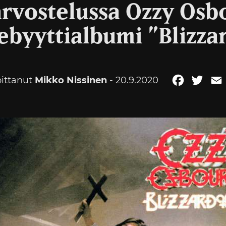
arvostelussa Ozzy Osb
ebyyttialbumi ”Blizza
oittanut
Mikko Nissinen
- 20.9.2020
Facebook
Twitt