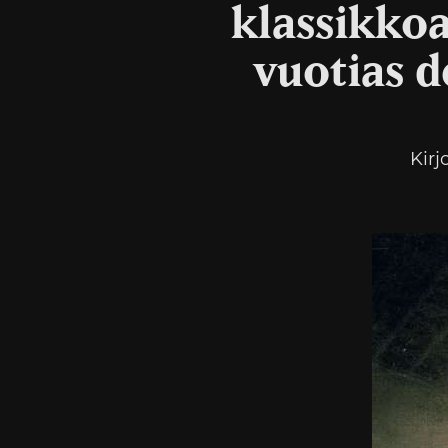
klassikko
vuotias d
Kirj