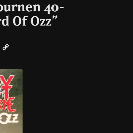
ournen 40-
rd Of Ozz”
er
Email
Copy
Link