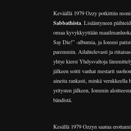
Keväällä 1979 Ozzy potkittiin monin
Sabbathista
. Lisääntyneen päihtei
omaa kyvykkyyttään maailmanluokan 
Say Die!” -albumia, ja Iommi patisti
paremmin. Ailahtelevasti ja riitais
yhtye kiersi Yhdysvaltoja lämmittel
jälkeen soitti vanhat mestarit suoh
aineita rankasti, minkä verukkeella
yritysten jälkeen, Iommin aloittees
bändistä.
Kesällä 1979 Ozzyn saatua erottam