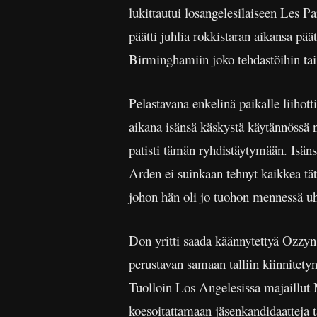
lukittautui losangelesilaiseen Les P
päätti juhlia rokkistaran aikansa pä
Birminghamiin joko tehdastöihin ta
Pelastavana enkelinä paikalle liihott
aikana isänsä käskystä käytännössä no
patisti tämän ryhdistäytymään. Isäns
Arden ei suinkaan tehnyt kaikkea tä
johon hän oli jo tuohon mennessä u
Don yritti saada käännytettyä Ozz
perustavan samaan talliin kiinnitety
Tuolloin Los Angelesissa majaillut M
koesoitattamaan jäsenkandidaatteja