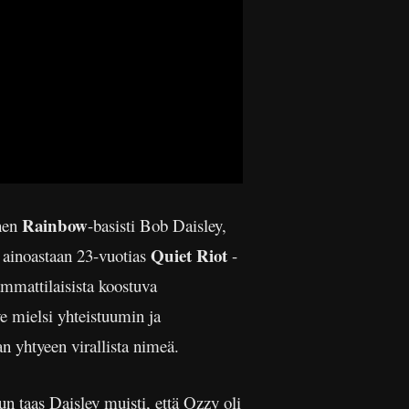
Rainbow
inen
-basisti Bob Daisley,
Quiet Riot
a ainoastaan 23-vuotias
-
ammattilaisista koostuva
e mielsi yhteistuumin ja
n yhtyeen virallista nimeä.
n taas Daisley muisti, että Ozzy oli