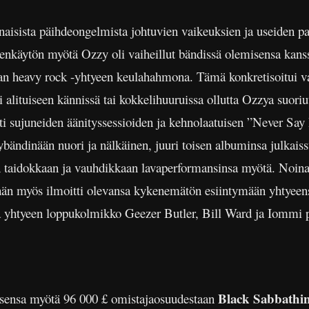
aisista päihdeongelmista johtuvien vaikeuksien ja useiden p
denkäytön myötä Ozzy oli vaiheillut bändissä olemisensa kans
heavy rock -yhtyeen keulahahmona. Tämä konkretisoitui var
 alituiseen kännissä tai kokkelihuuruissa ollutta Ozzya suor
asti sujuneiden äänityssessioiden ja kehnolaatuisen ”Never Sa
ybändinään nuori ja nälkäinen, juuri toisen albuminsa julkais
on taidokkaan ja vauhdikkaan lavaperformansinsa myötä. Noina
 hän myös ilmoitti olevansa kykenemätön esiintymään yhtyeen
ta yhtyeen loppukolmikko Geezer Butler, Bill Ward ja Iommi 
Black Sabbathi
isensa myötä 96 000 £ omistajaosuudestaan