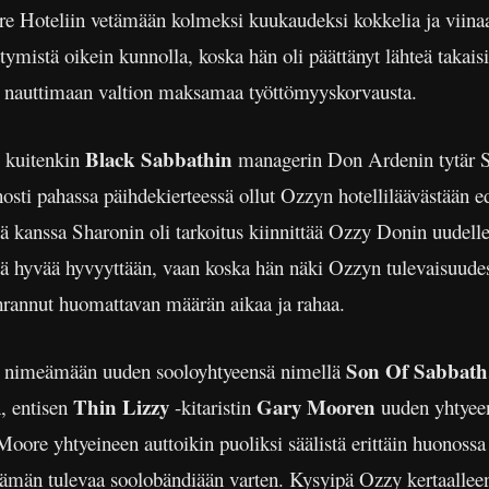
are Hoteliin vetämään kolmeksi kuukaudeksi kokkelia ja viinaa 
ättymistä oikein kunnolla, koska hän oli päättänyt lähteä taka
i nauttimaan valtion maksamaa työttömyyskorvausta.
Black Sabbathin
i kuitenkin
managerin Don Ardenin tytär S
sti pahassa päihdekierteessä ollut Ozzyn hotelliläävästään ede
ä kanssa Sharonin oli tarkoitus kiinnittää Ozzy Donin uudelle
tä hyvää hyvyyttään, vaan koska hän näki Ozzyn tulevaisuudess
hrannut huomattavan määrän aikaa ja rahaa.
Son Of Sabbath
yn nimeämään uuden sooloyhtyeensä nimellä
Thin Lizzy
Gary Mooren
n, entisen
-kitaristin
uuden yhtyee
oore yhtyeineen auttoikin puoliksi säälistä erittäin huonossa
 tämän tulevaa soolobändiään varten. Kysyipä Ozzy kertaall