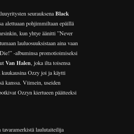
Black
aluuyritysten seurauksena
sa alettuaan pohjimmiltaan epäillä
sinkin, kun yhtye äänitti ”Never
iutumaan lauluosuuksistaan aina vaan
y Die!” -albuminsa promotioimiseksi
Van Halen
sut
, joka ilta toisensa
 kuukausina Ozzy joi ja käytti
sä kanssa. Viimein, useiden
potkivat Ozzyn kiertueen päätteeksi
n
tavaramerkistä laulutaiteilija