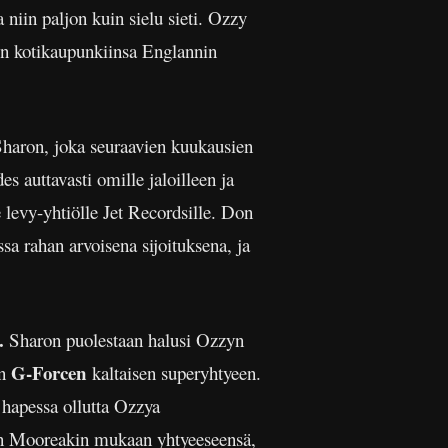
niin paljon kuin sielu sieti. Ozzy
isin kotikaupunkiinsa Englannin
haron, joka seuraavien kuukausien
s auttavasti omille jaloilleen ja
 levy-yhtiölle Jet Recordsille. Don
a rahan arvoisena sijoituksena, ja
.
Sharon puolestaan halusi Ozzyn
G-Forcen
n
kaltaisen superyhtyeen.
 hapessa ollutta Ozzya
een Mooreakin mukaan yhtyeeseensä,