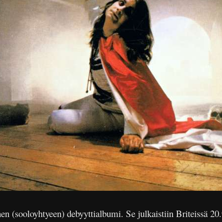
 (sooloyhtyeen) debyyttialbumi. Se julkaistiin Briteissä 20