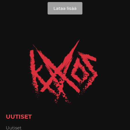
Lataa lisää
UUTISET
Uutiset