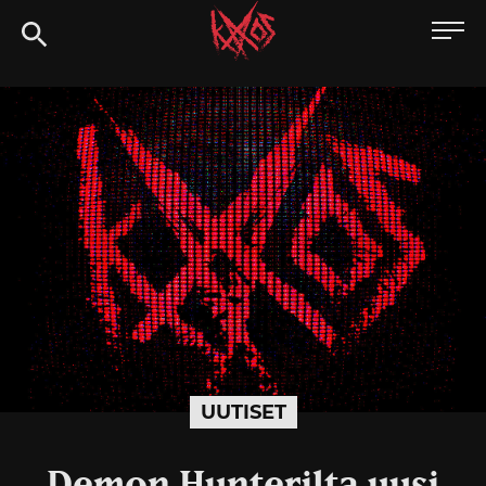
Siirry
Kaaoszine
suoraan
sisältöön
UUTISET