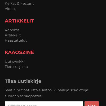
Keikat & Festarit
Videot
ARTIKKELIT
Raportit
Artikkelit
Haastattelut
KAAOSZINE
Uutisvinkki
Tietosuojasta
Tilaa uutiskirje
Saat ainutlaatuista sisältöä, kilpailuja sekä etuja
suoraan sähköpostiisi!