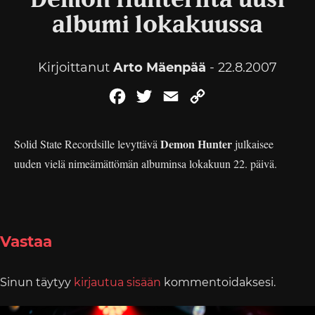
Demon Hunterilta uusi
albumi lokakuussa
Kirjoittanut
Arto Mäenpää
- 22.8.2007
Facebook
Twitter
Email
Copy
Link
Demon Hunter
Solid State Recordsille levyttävä
julkaisee
uuden vielä nimeämättömän albuminsa lokakuun 22. päivä.
Vastaa
Sinun täytyy
kirjautua sisään
kommentoidaksesi.