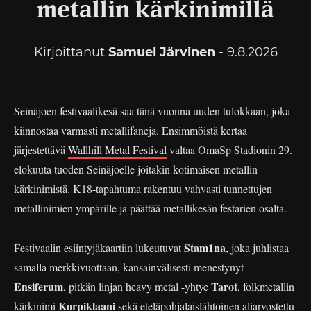
metallin kärkinimillä
Kirjoittanut
Samuel Järvinen
- 9.8.2026
Seinäjoen festivaalikesä saa tänä vuonna uuden tulokkaan, joka
kiinnostaa varmasti metallifaneja. Ensimmöistä kertaa
järjestettävä
Wallhill Metal Festival
valtaa OmaSp Stadionin 29.
elokuuta tuoden Seinäjoelle joitakin kotimaisen metallin
kärkinimistä. K18-tapahtuma rakentuu vahvasti tunnettujen
metallinimien ympärille ja päättää metallikesän festarien osalta.
Stam1na
Festivaalin esiintyjäkaartiin lukeutuvat
, joka juhlistaa
samalla merkkivuottaan, kansainvälisesti menestynyt
Ensiferum
Tarot
, pitkän linjan heavy metal -yhtye
, folkmetallin
Korpiklaani
kärkinimi
sekä eteläpohjalaislähtöinen aliarvostettu