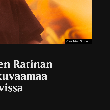
Kuva: Niko Sihvonen
en Ratinan
 kuvaamaa
vissa