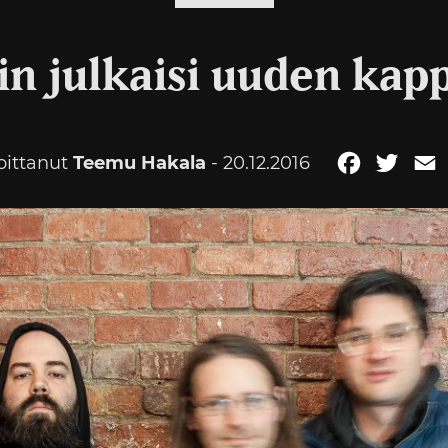
in julkaisi uuden kap
joittanut
Teemu Hakala
- 20.12.2016
Facebook
Twitt