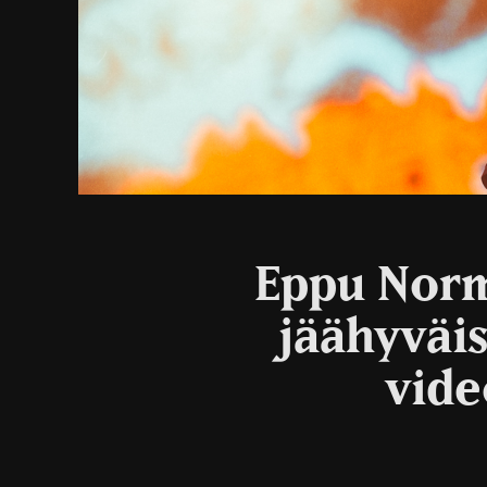
Eppu Norm
jäähyväi
vide