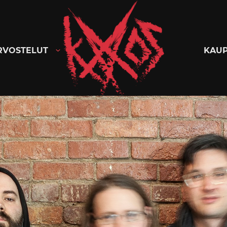
Kaaoszine
RVOSTELUT
KAU