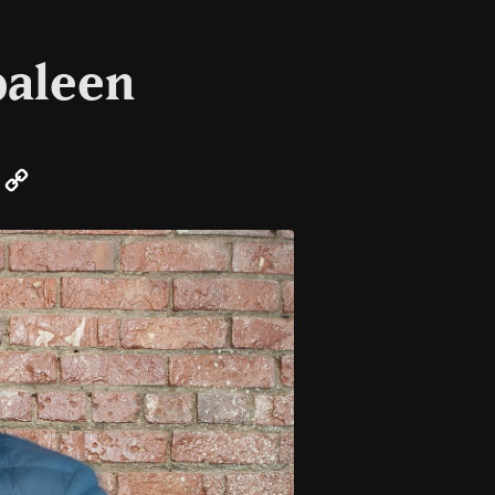
paleen
er
Email
Copy
Link