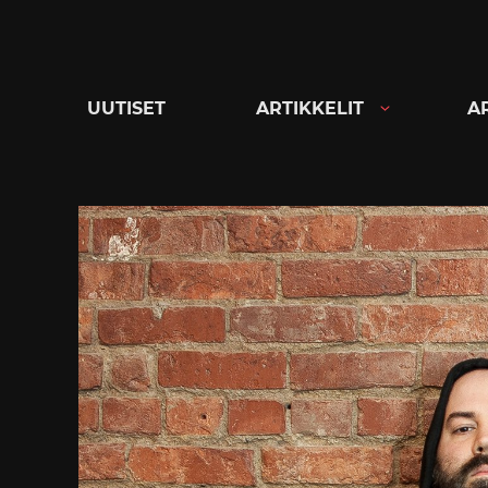
Siirry
suoraan
sisältöön
UUTISET
ARTIKKELIT
A