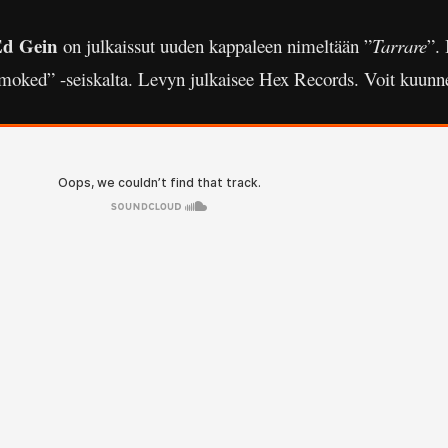
d Gein
on julkaissut uuden kappaleen nimeltään ”
Tarrare
”. 
moked” -seiskalta. Levyn julkaisee Hex Records. Voit kuunne