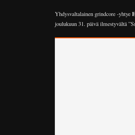
E
Yhdysvaltalainen grindcore -yhtye
joulukuun 31. päivä ilmestyvältä ”S