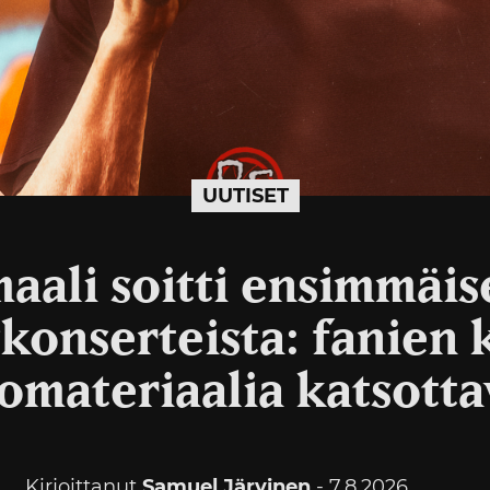
UUTISET
aali soitti ensimmäis
skonserteista: fanien
omateriaalia katsotta
Kirjoittanut
Samuel Järvinen
- 7.8.2026