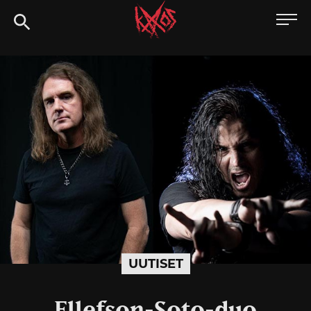
Siirry
Kaaoszine
suoraan
sisältöön
UUTISET