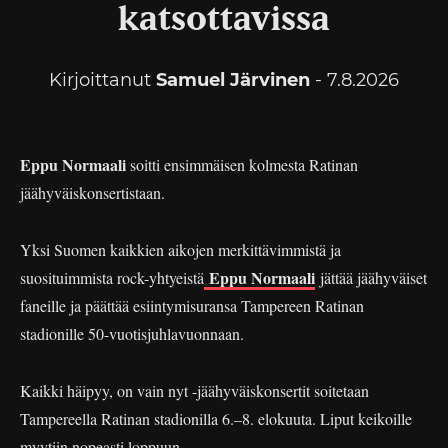
katsottavissa
Kirjoittanut
Samuel Järvinen
- 7.8.2026
Eppu Normaali
soitti ensimmäisen kolmesta Ratinan
jäähyväiskonsertistaan.
Yksi Suomen kaikkien aikojen merkittävimmistä ja
Eppu Normaali
suosituimmista rock-yhtyeistä
jättää jäähyväiset
faneille ja päättää esiintymisuransa Tampereen Ratinan
stadionille 50-vuotisjuhlavuonnaan.
Kaikki häipyy, on vain nyt -jäähyväiskonsertit soitetaan
Tampereella Ratinan stadionilla 6.–8. elokuuta. Liput keikoille
myytiin nopeasti loppuun.