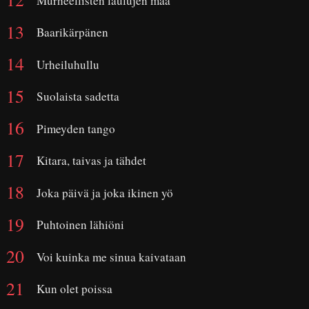
Murheellisten laulujen maa
Baarikärpänen
Urheiluhullu
Suolaista sadetta
Pimeyden tango
Kitara, taivas ja tähdet
Joka päivä ja joka ikinen yö
Puhtoinen lähiöni
Voi kuinka me sinua kaivataan
Kun olet poissa