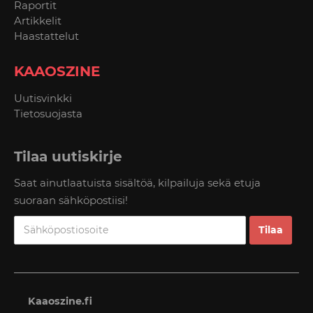
Raportit
Artikkelit
Haastattelut
KAAOSZINE
Uutisvinkki
Tietosuojasta
Tilaa uutiskirje
Saat ainutlaatuista sisältöä, kilpailuja sekä etuja
suoraan sähköpostiisi!
Kaaoszine.fi