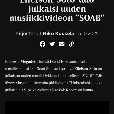
Ellefson-Soto-duo
julkaisi uuden
musiikkivideon ”SOAB”
Kirjoittanut
Niko Kuusela
- 3.10.2025
Facebook
Twitter
Email
Copy
Link
Megadeth
Entisestä
-basisti David Ellefsonista
sekä
Ellefson-Soto
metallivokalisti Jeff Scott Sotosta
koostuva
on
julkaissut uuden musiikkivideon kappaleelleen ”
SOAB
”. Biisi
löytyy yhtyeen uusimmalta pitkäsoitolta ”Unbreakable”, joka
julkaistiin 15. päivä elokuuta Rat Pak Recordsin kautta.