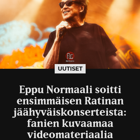
UUTISET
Eppu Normaali soitti
ensimmäisen Ratinan
jäähyväiskonserteista:
fanien kuvaamaa
videomateriaalia