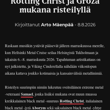
Rotting Christ ja Groza
mukana risteilyllä
Kirjoittanut
Arto Mäenpää
- 8.8.2026
Raskaan musiikin ystävät pääsevät jälleen marraskuussa merelle,
kun Hellsinki Metal Cruise seilaa Helsingistä Tukholmaan ja
takaisin 6.–8. marraskuuta 2026. Tapahtuman artistikattaus on
nyt julkistettu, ja Viking Cinderellalla nähdään viikonlopun
aikana kattava joukko kotimaisia ja kansainvälisiä metallinimiä.
Risteilyn suurimpiin nimiin lukeutuu sveitsiläinen extreme metal
Samael
-veteraani
, jonka lisäksi mukana ovat muun muassa
Rotting Christ
kreikkalainen black metal -suuruus
, italialainen
Aborym
black metal -jyrä
sekä saksalainen black metal -yhtye