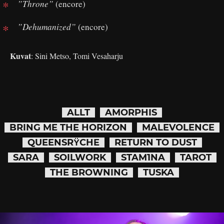
”Throne”
(encore)
”Dehumanized”
(encore)
Kuvat
: Sini Metso, Tomi Vesaharju
ALLT
AMORPHIS
BRING ME THE HORIZON
MALEVOLENCE
QUEENSRŸCHE
RETURN TO DUST
SARA
SOILWORK
STAM1NA
TAROT
THE BROWNING
TUSKA