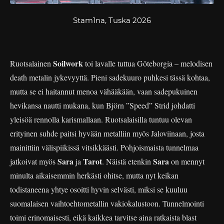
Stam1na, Tuska 2026
Soilwork
Ruotsalainen
toi lavalle tuttua Göteborgia – melodisen
death metalin jykevyyttä. Pieni sadekuuro puhkesi tässä kohtaa,
mutta se ei haitannut menoa vähääkään, vaan sadepukuinen
hevikansa nautti mukana, kun Björn ”Speed” Strid johdatti
yleisöä rennolla karismallaan. Ruotsalaisilla tuntuu olevan
erityinen suhde paitsi hyvään metalliin myös Jaloviinaan, josta
mainittiin välispiikissä vitsikkäästi. Pohjoismaista tunnelmaa
Sara
Tarot
Sara
jatkoivat myös
ja
. Näistä etenkin
on mennyt
minulta aikaisemmin herkästi ohitse, mutta nyt keikan
todistaneena yhtye osoitti hyvin selvästi, miksi se kuuluu
suomalaisen vaihtoehtometallin vakiokalustoon. Tunnelmointi
toimi erinomaisesti, eikä kaikkea tarvitse aina ratkaista blast