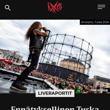
Siirry
Kaaoszine
suoraan
sisältöön
Amorphis, Tuska 2026
LIVERAPORTIT