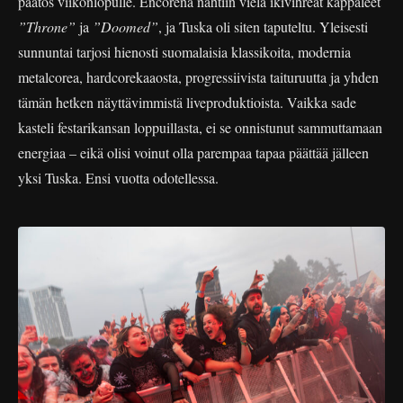
päätös viikonlopulle. Encorena nähtiin vielä ikivihreät kappaleet
”Throne”
ja
”Doomed”
, ja Tuska oli siten taputeltu. Yleisesti
sunnuntai tarjosi hienosti suomalaisia klassikoita, modernia
metalcorea, hardcorekaaosta, progressiivista taituruutta ja yhden
tämän hetken näyttävimmistä liveproduktioista. Vaikka sade
kasteli festarikansan loppuillasta, ei se onnistunut sammuttamaan
energiaa – eikä olisi voinut olla parempaa tapaa päättää jälleen
yksi Tuska. Ensi vuotta odotellessa.