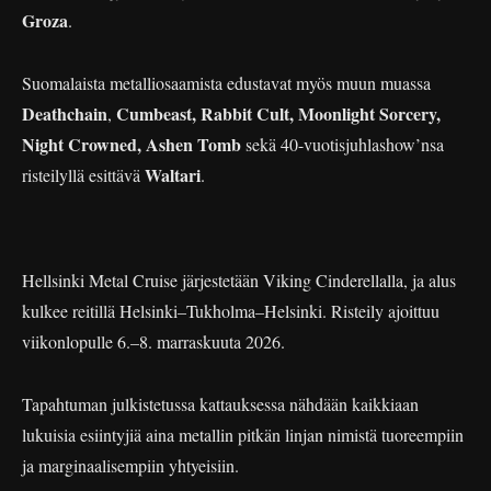
Groza
.
Suomalaista metalliosaamista edustavat myös muun muassa
Deathchain
Cumbeast, Rabbit Cult, Moonlight Sorcery,
,
Night Crowned, Ashen Tomb
sekä 40-vuotisjuhlashow’nsa
Waltari
risteilyllä esittävä
.
Hellsinki Metal Cruise järjestetään Viking Cinderellalla, ja alus
kulkee reitillä Helsinki–Tukholma–Helsinki. Risteily ajoittuu
viikonlopulle 6.–8. marraskuuta 2026.
Tapahtuman julkistetussa kattauksessa nähdään kaikkiaan
lukuisia esiintyjiä aina metallin pitkän linjan nimistä tuoreempiin
ja marginaalisempiin yhtyeisiin.