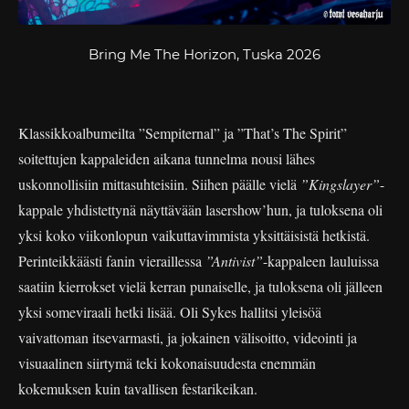
Bring Me The Horizon, Tuska 2026
Klassikkoalbumeilta ”Sempiternal” ja ”That’s The Spirit”
soitettujen kappaleiden aikana tunnelma nousi lähes
uskonnollisiin mittasuhteisiin. Siihen päälle vielä
”Kingslayer”
-
kappale yhdistettynä näyttävään lasershow’hun, ja tuloksena oli
yksi koko viikonlopun vaikuttavimmista yksittäisistä hetkistä.
Perinteikkäästi fanin vieraillessa
”Antivist”
-kappaleen lauluissa
saatiin kierrokset vielä kerran punaiselle, ja tuloksena oli jälleen
yksi someviraali hetki lisää. Oli Sykes hallitsi yleisöä
vaivattoman itsevarmasti, ja jokainen välisoitto, videointi ja
visuaalinen siirtymä teki kokonaisuudesta enemmän
kokemuksen kuin tavallisen festarikeikan.