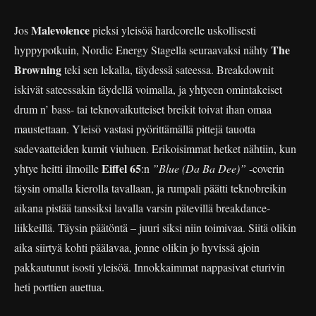
Malevolence
Jos
pieksi yleisöä hardcorelle uskollisesti
The
hyppypotkuin, Nordic Energy Stagella seuraavaksi nähty
Browning
teki sen lekalla, täydessä sateessa. Breakdownit
iskivät sateessakin täydellä voimalla, ja yhtyeen omintakeiset
drum n’ bass- tai teknovaikutteiset breikit toivat ihan omaa
maustettaan. Yleisö vastasi pyörittämällä pittejä tauotta
sadevaatteiden kumit viuhuen. Erikoisimmat hetket nähtiin, kun
Eiffel 65
yhtye heitti ilmoille
:n
”Blue (Da Ba Dee)”
-coverin
täysin omalla kierolla tavallaan, ja rumpali päätti teknobreikin
aikana pistää tanssiksi lavalla varsin pätevillä breakdance-
liikkeillä. Täysin päätöntä – juuri siksi niin toimivaa. Siitä olikin
aika siirtyä kohti päälavaa, jonne olikin jo hyvissä ajoin
pakkautunut isosti yleisöä. Innokkaimmat nappasivat eturivin
heti porttien auettua.