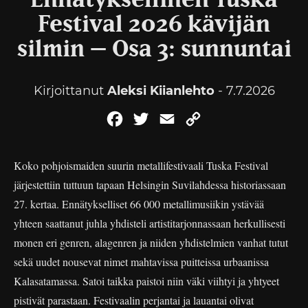
Ennätyksellinen Tuska
Festival 2026 kävijän
silmin – Osa 3: sunnuntai
Kirjoittanut
Aleksi Kiianlehto
- 7.7.2026
Facebook
Twitter
Email
Copy
Link
Koko pohjoismaiden suurin metallifestivaali Tuska Festival
järjestettiin tuttuun tapaan Helsingin Suvilahdessa historiassaan
27. kertaa. Ennätykselliset 66 000 metallimusiikin ystävää
yhteen saattanut juhla yhdisteli artistitarjonnassaan herkullisesti
monen eri genren, alagenren ja niiden yhdistelmien vanhat tutut
sekä uudet nousevat nimet mahtavissa puitteissa urbaanissa
Kalasatamassa. Satoi taikka paistoi niin väki viihtyi ja yhtyeet
pistivät parastaan. Festivaalin perjantai ja lauantai olivat