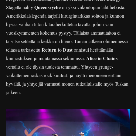
Queensrÿche
Stagella nähty
oli yksi viikonlopun tähtihetkistä.
Amerikkalaislegenda tarjoili kirurgintarkkaa soittoa ja kunnon
hyvää vanhan liiton kitaraherkuttelua tavalla, johon vain
vuosikymmenten kokemus pystyy. Tällaista ammattitaitoa ei
tarvitse selitellä ja keikka oli hieno. Tämän jälkeen ohimennessä
Return to Dust
teltassa tarkastettu
onnistui herättämään
Alice in Chains
kiinnostuksen jo muutamassa sekunnissa.
-
vertailu ei ole täysin tuulesta temmattu. Yhtyeen grunge-
vaikutteinen raskas rock kuulosti ja näytti menoineen erittäin
hyvältä, ja yhtye jäi varmasti monen tutkailulistalle myös Tuskan
jälkeen.