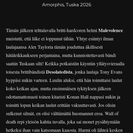
Amorphis, Tuska 2026
Malevolence
Tämän jälkeen telttalavalla britti-hardcoren helmi
muistutti, että liike ei loppunut tähän. Yhtye esiintyi ilman
laulajaansa Alex Tayloria tämän jouduttua äkillisesti
hätäleikkaukseen perjantaina, mutta kunnioitettavasti bändi
saatiin Tuskaan silti! Keikka potkaistiin käyntiin yllätysvieraalla
Desolatedista
toisesta brittibändistä
, jonka laulaja Tony Evans
hyppäsi mikin varteen. Luulin aluksi, että hän toimittaisi laulut
koko keikan ajan, mutta ensimmäisen tykityksen jälkeen
odottamattomasti toinen kitaristi Konan Hall nappasi mikin ja
toimitti lopun keikan laulut erittäin vakuuttavasti. Jos olisin
sulkenut silmät, en olisi välttämättä huomannut eroa. Wall of
death repi yleisön kahtia tavalla, joka sai monet pysähtymään
hetkeksi ihan vain katsomaan kaaosta. Harmi oli lähteä kesken