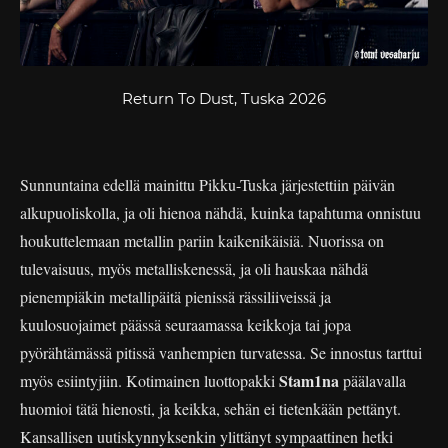
Return To Dust, Tuska 2026
Sunnuntaina edellä mainittu Pikku-Tuska järjestettiin päivän
alkupuoliskolla, ja oli hienoa nähdä, kuinka tapahtuma onnistuu
houkuttelemaan metallin pariin kaikenikäisiä. Nuorissa on
tulevaisuus, myös metalliskenessä, ja oli hauskaa nähdä
pienempiäkin metallipäitä pienissä rässiliiveissä ja
kuulosuojaimet päässä seuraamassa keikkoja tai jopa
pyörähtämässä pitissä vanhempien turvatessa. Se innostus tarttui
Stam1na
myös esiintyjiin. Kotimainen luottopakki
päälavalla
huomioi tätä hienosti, ja keikka, sehän ei tietenkään pettänyt.
Kansallisen uutiskynnyksenkin ylittänyt sympaattinen hetki