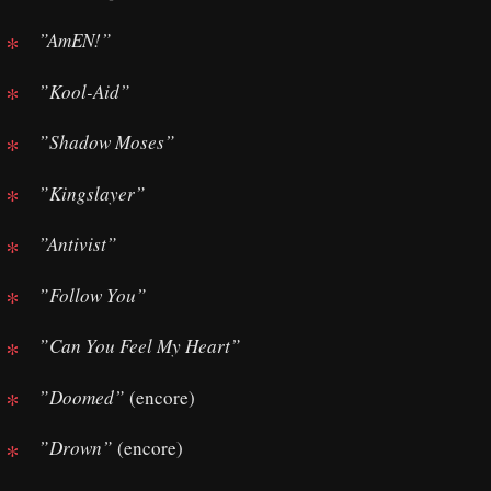
”AmEN!”
”Kool-Aid”
”Shadow Moses”
”Kingslayer”
”Antivist”
”Follow You”
”Can You Feel My Heart”
”Doomed”
(encore)
”Drown”
(encore)