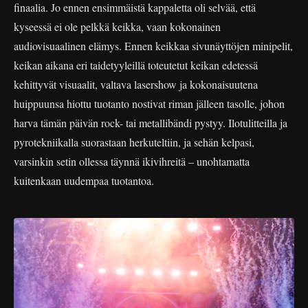
finaalia. Jo ennen ensimmäistä kappaletta oli selvää, että
kyseessä ei ole pelkkä keikka, vaan kokonainen
audiovisuaalinen elämys. Ennen keikkaa sivunäyttöjen minipelit,
keikan aikana eri taidetyyleillä toteutetut keikan edetessä
kehittyvät visuaalit, valtava lasershow ja kokonaisuutena
huippuunsa hiottu tuotanto nostivat riman jälleen tasolle, johon
harva tämän päivän rock- tai metallibändi pystyy. Ilotulitteilla ja
pyrotekniikalla suorastaan herkuteltiin, ja sehän kelpasi,
varsinkin setin ollessa täynnä ikivihreitä – unohtamatta
kuitenkaan uudempaa tuotantoa.