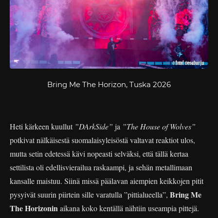
Bring Me The Horizon, Tuska 2026
Heti kärkeen kuullut
”DArkSide”
ja
”The House of Wolves”
potkivat nälkäisestä suomalaisyleisöstä valtavat reaktiot ulos,
mutta setin edetessä kävi nopeasti selväksi, että tällä kertaa
settilista oli edellisvierailua raskaampi, ja sehän metallimaan
kansalle maistuu. Siinä missä päälavan aiempien keikkojen pitit
Bring Me
pysyivät suurin piirtein sille varatulla ”pittialueella”,
The Horizonin
aikana koko kentällä nähtiin useampia pittejä.