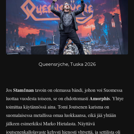
Queensrÿche, Tuska 2026
Stam1nan
Jos
tavoin on olemassa bändi, johon voi Suomessa
Amorphis
luottaa vuodesta toiseen, se on ehdottomasti
. Yhtye
toimittaa käytännössä aina. Tomi Joutsenen karisma on
suomalaisessa metallissa omaa luokkaansa, eikä jää yhtään
jälkeen esimerkiksi Marko Hietalasta. Näyttävä
joutsenenkallolavaste kehysti hienosti yhtyettä, ja settilista oli