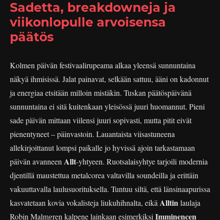
Sadetta, breakdowneja ja
viikonlopulle arvoisensa
päätös
Kolmen päivän festivaalirupeama alkaa yleensä sunnuntaina
näkyä ihmisissä. Jalat painavat, selkään sattuu, ääni on kadonnut
ja energiaa etsitään milloin mistäkin. Tuskan päätöspäivänä
sunnuntaina ei sitä kuitenkaan yleisössä juuri huomannut. Pieni
sade päivän mittaan viilensi juuri sopivasti, mutta pitit eivät
pienentyneet – päinvastoin. Lauantaista viisastuneena
allekirjoittanut lompsi paikalle jo hyvissä ajoin tarkastamaan
Allt
päivän avanneen
-yhtyeen. Ruotsalaisyhtye tarjoili modernia
djentillä maustettua metalcorea valtavilla soundeilla ja erittäin
vakuuttavalla laulusuorituksella. Tuntuu siltä, että länsinaapurissa
Alltin
kasvatetaan kovia vokalisteja liukuhihnalta, eikä
laulaja
Imminencen
Robin Malmgren kalpene lainkaan esimerkiksi