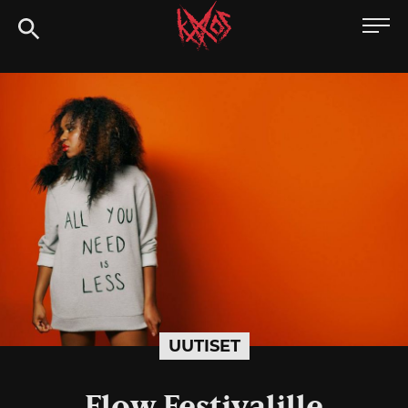
Siirry
Kaaoszine
suoraan
sisältöön
UUTISET