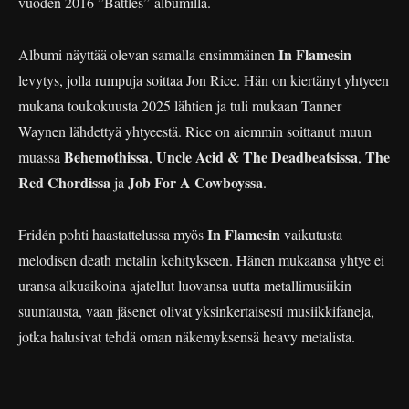
vuoden 2016 ”Battles”-albumilla.
In Flamesin
Albumi näyttää olevan samalla ensimmäinen
levytys, jolla rumpuja soittaa Jon Rice. Hän on kiertänyt yhtyeen
mukana toukokuusta 2025 lähtien ja tuli mukaan Tanner
Waynen lähdettyä yhtyeestä. Rice on aiemmin soittanut muun
Behemothissa
Uncle Acid & The Deadbeatsissa
The
muassa
,
,
Red Chordissa
Job For A Cowboyssa
ja
.
In Flamesin
Fridén pohti haastattelussa myös
vaikutusta
melodisen death metalin kehitykseen. Hänen mukaansa yhtye ei
uransa alkuaikoina ajatellut luovansa uutta metallimusiikin
suuntausta, vaan jäsenet olivat yksinkertaisesti musiikkifaneja,
jotka halusivat tehdä oman näkemyksensä heavy metalista.