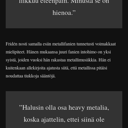
liikkuu eteenpäin. Minusta se on
hienoa.”
Fridén nosti samalla esiin metallifanien tunnetusti voimakkaat
mielipiteet. Hänen mukaansa juuri fanien intohimo on yksi
syistä, joiden vuoksi hän rakastaa metallimusiikkia. Hän ei
kuitenkaan allekirjoita ajatusta siitä, että metallissa pitäisi
noudattaa tiukkoja sääntöjä.
”Halusin olla osa heavy metalia,
koska ajattelin, ettei siinä ole