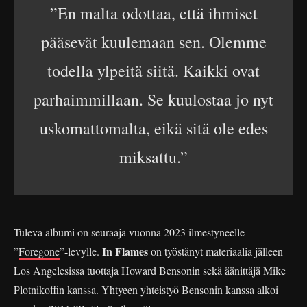
”En malta odottaa, että ihmiset
pääsevät kuulemaan sen. Olemme
todella ylpeitä siitä. Kaikki ovat
parhaimmillaan. Se kuulostaa jo nyt
uskomattomalta, eikä sitä ole edes
miksattu.”
Tuleva albumi on seuraaja vuonna 2023 ilmestyneelle
In Flames
”
Foregone
”-levylle.
on työstänyt materiaalia jälleen
Los Angelesissa tuottaja Howard Bensonin sekä äänittäjä Mike
Plotnikoffin kanssa. Yhtyeen yhteistyö Bensonin kanssa alkoi