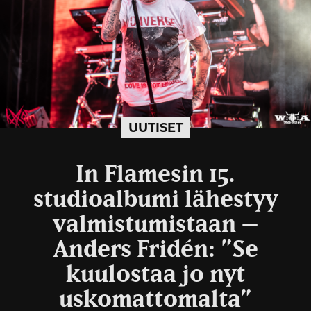
UUTISET
In Flamesin 15.
studioalbumi lähestyy
valmistumistaan –
Anders Fridén: ”Se
kuulostaa jo nyt
uskomattomalta”