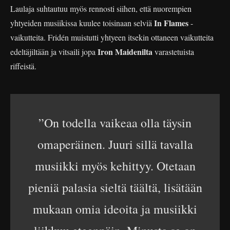
Laulaja suhtautuu myös rennosti siihen, että nuorempien
In Flames
yhtyeiden musiikissa kuulee toisinaan selviä
-
vaikutteita. Fridén muistutti yhtyeen itsekin ottaneen vaikutteita
Iron Maidenilta
edeltäjiltään ja vitsaili jopa
varastetuista
riffeistä.
”On todella vaikeaa olla täysin
omaperäinen. Juuri sillä tavalla
musiikki myös kehittyy. Otetaan
pieniä palasia sieltä täältä, lisätään
mukaan omia ideoita ja musiikki