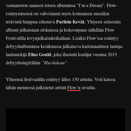
vastaanoton saaneen toisen albuminsa ”I’m a Dream”. Flow-
esiintymisensä on vahvistanut myös kotimaisen musiikin
Pariisin Kevät.
terävintä huippua edustava
Yhtyeen seitsemäs
albumi julkaistaan elokuussa ja kokoonpano nähdään Flow
Festivalilla levynjulkaisukeikallaan. Lisäksi Flow’ssa esiintyy
debyyttialbuminsa kesäkuussa julkaiseva karismaattinen laulaja-
Elias Gould
lauluntekijä
, joka ihastutti kuulijat vuonna 2015
debyyttisinglellään
”Huvilakatu”
.
Yhteensä festivaalilla esiintyy lähes 150 artistia. Voit katsoa
tähän mennessä julkistetut artistit
Flow’n
sivuilta.