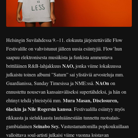
Helsingin Suvilahdessa 9.–11. elokuuta järjestettävälle Flow
Festivalille on vahvistunut jälleen uusia esiintyjiä. Flow’hun
saapuu elektronisesta musiikista ja funkista ammentava
NAO,
brittiläinen R&B-lahjakkuus
jonka viime lokakuussa
julkaistu toinen albumi ”Saturn” sai ylistäviä arvosteluja mm.
NAOn
Guardianissa, Sunday Timesissa ja NME:ssä.
on
ennustettu nousevan kansainväliseksi supertähdeksi, ja hän on
Mura Masan, Disclosuren,
ehtinyt tehdä yhteistyöä mm.
6lackin ja Nile Rogersin kanssa
. Festivaalilla esiintyy myös
rikkaasta ja sielukkaasta lauluäänestään tunnettu ruotsalais-
Seinabo Sey.
gambialainen
Vastustamattomilla popkoukuillaan
valloittava soul-artisti julkaisi viime vuonna loistavan