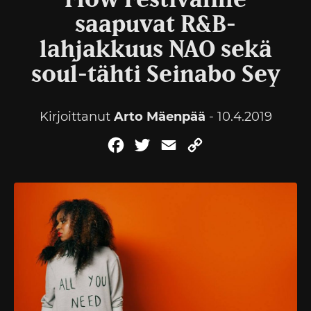
Flow Festivalille
saapuvat R&B-
lahjakkuus NAO sekä
soul-tähti Seinabo Sey
Kirjoittanut
Arto Mäenpää
- 10.4.2019
Facebook
Twitter
Email
Copy
Link