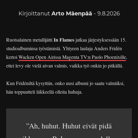
Kirjoittanut
Arto Mäenpää
- 9.8.2026
In Flames
Ruotsalainen metallijätti
jatkaa järjestyksessään 15.
studioalbuminsa työstämistä. Yhtyeen laulaja Anders Fridén
kertoi
Wacken Open Airissa Magenta TV:n Paolo Phoenixille
,
ettei levy ole vielä aivan valmis, vaikka työ onkin jo pitkällä.
Kun Fridéniltä kysyttiin, onko uusi albumi jo saatu valmiiksi,
hän toppuutteli liikkeellä olleita huhuja.
”Ah, huhut. Huhut eivät pidä